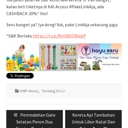
kalau beli tiketnya di KAI Access #PakeLinkAja, ada
CASHBACK 20%* lho!
Seru banget ya? Iya dong! Yuk, pake LinkAja sekarang juga.
*S&K Berlaku
https://t.co/MmYBIOWegP
KMP-News
,
Tentang KAJJ
Navigasi
Previous
Next
Pemindahan Gate
Kereta Api Tambahan
pos
post:
post:
Selatan Peron Dua
Untuk Libur Natal Dan