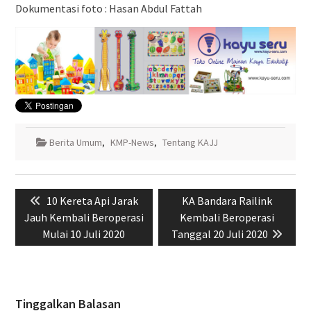
Dokumentasi foto : Hasan Abdul Fattah
Berita Umum
,
KMP-News
,
Tentang KAJJ
Navigasi
Previous
Next
10 Kereta Api Jarak
KA Bandara Railink
pos
post:
post:
Jauh Kembali Beroperasi
Kembali Beroperasi
Mulai 10 Juli 2020
Tanggal 20 Juli 2020
Tinggalkan Balasan