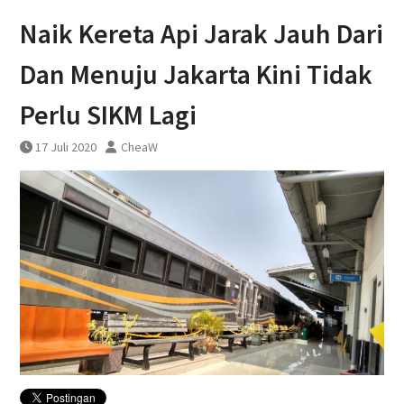
DAWONSYS
Naik Kereta Api Jarak Jauh Dari
Uji Coba Terbatas Perpanjangan
Layanan Kereta Api Srilelawangsa
Dan Menuju Jakarta Kini Tidak
Perlu SIKM Lagi
17 Juli 2020
CheaW