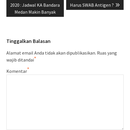
post:
post:
2020 : Jadwal KA Bandara
Harus SWAB Antigen ?
Medan Makin Banyak
Tinggalkan Balasan
Alamat email Anda tidak akan dipublikasikan.
Ruas yang
*
wajib ditandai
*
Komentar