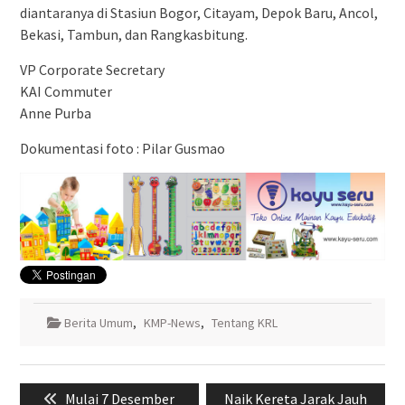
diantaranya di Stasiun Bogor, Citayam, Depok Baru, Ancol,
Bekasi, Tambun, dan Rangkasbitung.
VP Corporate Secretary
KAI Commuter
Anne Purba
Dokumentasi foto : Pilar Gusmao
Berita Umum
,
KMP-News
,
Tentang KRL
Navigasi
Previous
Next
Mulai 7 Desember
Naik Kereta Jarak Jauh
pos