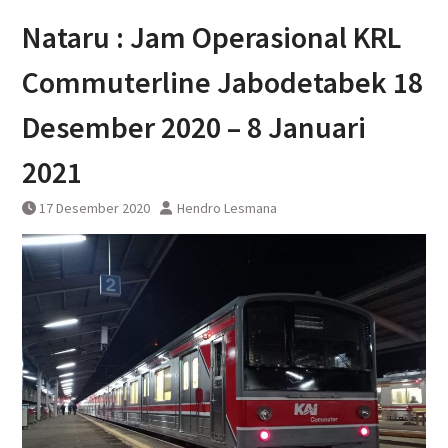
perjalanan KA Bandara YIA
Nataru : Jam Operasional KRL
Yogyakarta
Commuterline Jabodetabek 18
Desember 2020 – 8 Januari
2021
17 Desember 2020
Hendro Lesmana