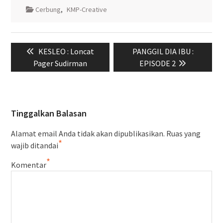
Cerbung
,
KMP-Creative
Navigasi
Previous
Next
KESLEO : Loncat
PANGGIL DIA IBU :
pos
post:
post:
Pager Sudirman
EPISODE 2
Tinggalkan Balasan
Alamat email Anda tidak akan dipublikasikan.
Ruas yang
*
wajib ditandai
*
Komentar