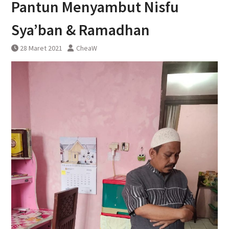
Pantun Menyambut Nisfu
Pembatalan sementara
perjalanan KA Bandara YIA
Sya’ban & Ramadhan
Yogyakarta
28 Maret 2021
CheaW