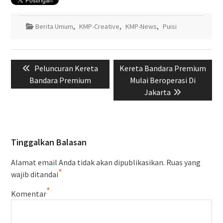
Berita Umum
,
KMP-Creative
,
KMP-News
,
Puisi
Navigasi
Previous
Next
Peluncuran Kereta
Kereta Bandara Premium
pos
post:
post:
Bandara Premium
Mulai Beroperasi Di
Jakarta
Tinggalkan Balasan
Alamat email Anda tidak akan dipublikasikan.
Ruas yang
*
wajib ditandai
*
Komentar