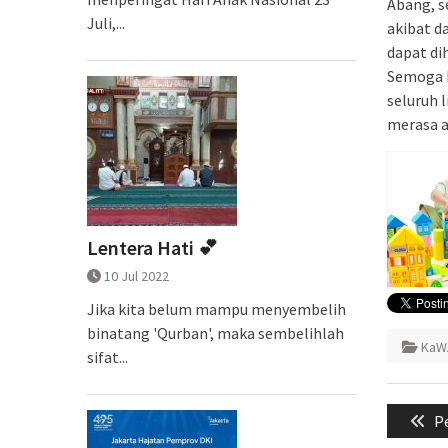
Abang, s
Juli,...
akibat d
dapat di
Semoga K
seluruh 
merasa 
Lentera Hati 💕
10 Jul 2022
Jika kita belum mampu menyembelih
binatang 'Qurban', maka sembelihlah
KaW
sifat...
Naviga
Pr
P
pos
po