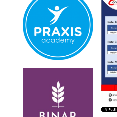
Normal
Pembatalan 
Bandara YIA 