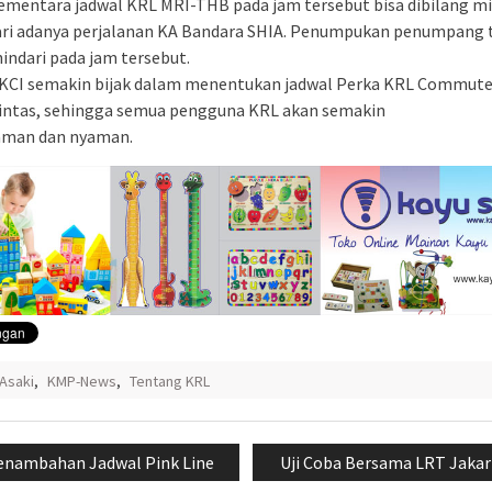
ementara jadwal KRL MRI-THB pada jam tersebut bisa dibilang m
ari adanya perjalanan KA Bandara SHIA. Penumpukan penumpang 
hindari pada jam tersebut.
CI semakin bijak dalam menentukan jadwal Perka KRL Commute
lintas, sehingga semua pengguna KRL akan semakin
aman dan nyaman.
Asaki
,
KMP-News
,
Tentang KRL
si
evious
Next
enambahan Jadwal Pink Line
Uji Coba Bersama LRT Jakar
st:
post: