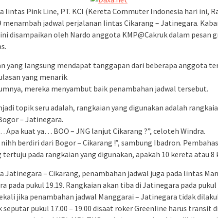
a lintas Pink Line, PT. KCI (Kereta Commuter Indonesia hari ini, R
9 menambah jadwal perjalanan lintas Cikarang – Jatinegara. Kaba
ini disampaikan oleh Nardo anggota KMP@Cakruk dalam pesan g
s.
n yang langsung mendapat tanggapan dari beberapa anggota te
ulasan yang menarik.
umnya, mereka menyambut baik penambahan jadwal tersebut.
jadi topik seru adalah, rangkaian yang digunakan adalah rangkai
Bogor – Jatinegara.
Apa kuat ya… BOO – JNG lanjut Cikarang ?”, celoteh Windra.
nihh berdiri dari Bogor – Cikarang !”, sambung Ibadron. Pembaha
 tertuju pada rangkaian yang digunakan, apakah 10 kereta atau 8 
a Jatinegara – Cikarang, penambahan jadwal juga pada lintas Man
ra pada pukul 19.19. Rangkaian akan tiba di Jatinegara pada pukul 
ekali jika penambahan jadwal Manggarai – Jatinegara tidak dilak
 seputar pukul 17.00 – 19.00 disaat roker Greenline harus transit 