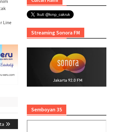
inim
tak
r Line
Streaming Sonora FM
Semboyan 35
ta