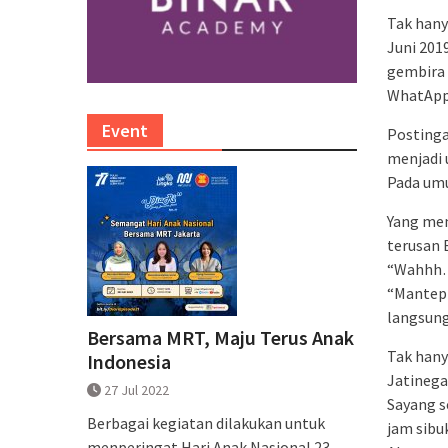
Tak hany
Juni 201
gembira 
WhatApp
Event
Postinga
menjadi 
Pada um
Yang men
terusan 
“Wahhh… 
“Mantep 
langsung
Bersama MRT, Maju Terus Anak
Tak hany
Indonesia
Jatinega
27 Jul 2022
Sayang s
Berbagai kegiatan dilakukan untuk
jam sibuk
menperingat Hari Anak Nasional 23