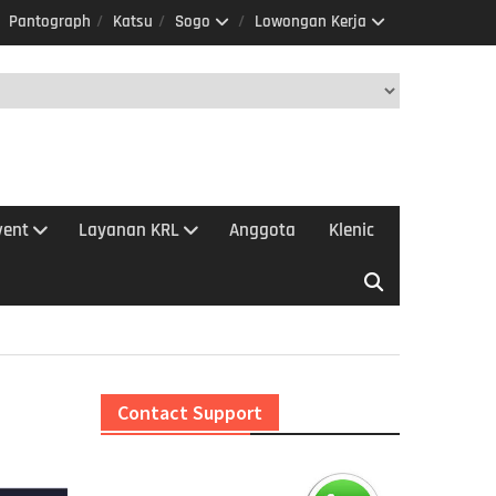
Pantograph
Katsu
Sogo
Lowongan Kerja
vent
Layanan KRL
Anggota
Klenic
Contact Support