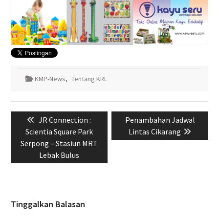
KMP-News
,
Tentang KRL
Navigasi
Previous
Next
JR Connection :
Penambahan Jadwal
pos
post:
post:
Scientia Square Park
Lintas Cikarang
Serpong – Stasiun MRT
Lebak Bulus
Tinggalkan Balasan