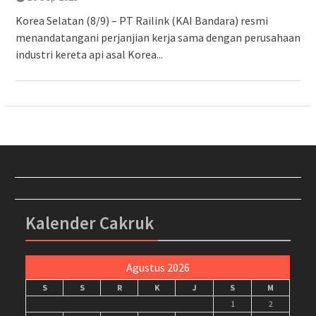
Korea Selatan (8/9) – PT Railink (KAI Bandara) resmi
menandatangani perjanjian kerja sama dengan perusahaan
industri kereta api asal Korea...
Kalender Cakruk
Agustus 2026
S
S
R
K
J
S
M
1
2