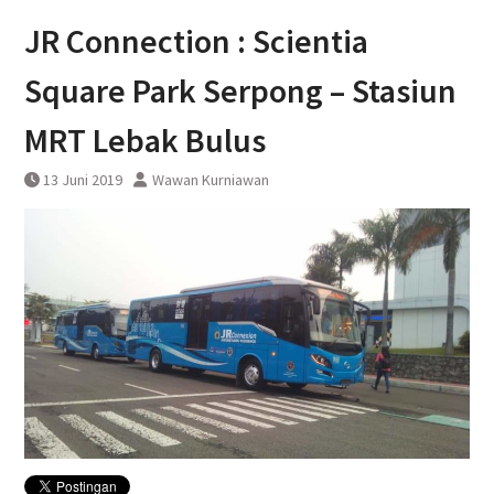
DAWONSYS
JR Connection : Scientia
Uji Coba Terbatas Perpanjangan
Layanan Kereta Api Srilelawangsa
Square Park Serpong – Stasiun
MRT Lebak Bulus
13 Juni 2019
Wawan Kurniawan