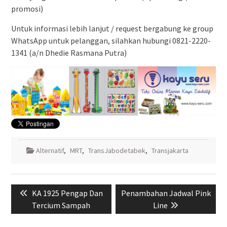
promosi)
Untuk informasi lebih lanjut / request bergabung ke group
WhatsApp untuk pelanggan, silahkan hubungi 0821-2220-
1341 (a/n Dhedie Rasmana Putra)
Alternatif
,
MRT
,
TransJabodetabek
,
Transjakarta
Navigasi
Previous
Next
KA 1925 Pengap Dan
Penambahan Jadwal Pink
pos
post:
post:
Tercium Sampah
Line