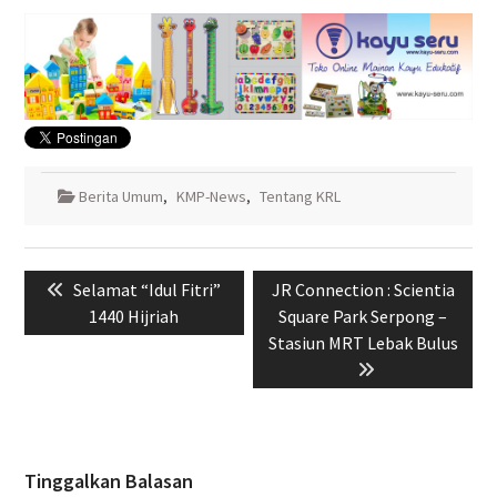
Berita Umum
,
KMP-News
,
Tentang KRL
Navigasi
Previous
Next
Selamat “Idul Fitri”
JR Connection : Scientia
pos
post:
post:
1440 Hijriah
Square Park Serpong –
Stasiun MRT Lebak Bulus
Tinggalkan Balasan