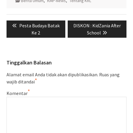
Berita Umum
,
KMP-News
,
Tentang KRL
Navigasi
Previous
Next
Pesta Budaya Batak
DISKON : KidZania After
pos
post:
post:
Ke 2
School
Tinggalkan Balasan
Alamat email Anda tidak akan dipublikasikan.
Ruas yang
*
wajib ditandai
*
Komentar