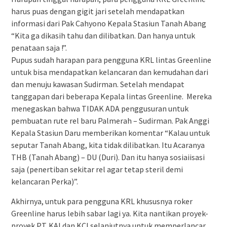
harus puas dengan gigit jari setelah mendapatkan
informasi dari Pak Cahyono Kepala Stasiun Tanah Abang
“Kita ga dikasih tahu dan dilibatkan. Dan hanya untuk
penataan saja !”.
Pupus sudah harapan para pengguna KRL lintas Greenline
untuk bisa mendapatkan kelancaran dan kemudahan dari
dan menuju kawasan Sudirman. Setelah mendapat
tanggapan dari beberapa Kepala lintas Greenline. Mereka
menegaskan bahwa TIDAK ADA penggusuran untuk
pembuatan rute rel baru Palmerah – Sudirman. Pak Anggi
Kepala Stasiun Daru memberikan komentar “Kalau untuk
seputar Tanah Abang, kita tidak dilibatkan. Itu Acaranya
THB (Tanah Abang) – DU (Duri). Dan itu hanya sosiaiisasi
saja (penertiban sekitar rel agar tetap steril demi
kelancaran Perka)”.
Akhirnya, untuk para pengguna KRL khususnya roker
Greenline harus lebih sabar lagi ya. Kita nantikan proyek-
proyek PT. KAI dan KCI selanjutnya untuk memperlancar