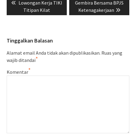
Previous
Next
Lowongan Kerja TIKI
Gembira Bersama BPJS
pos
post:
post:
Titipan Kilat
Ketenagakerjaan
Tinggalkan Balasan
Alamat email Anda tidak akan dipublikasikan.
Ruas yang
*
wajib ditandai
*
Komentar