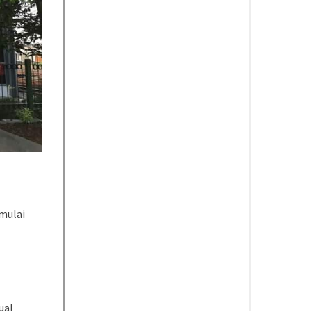
 mulai
ual