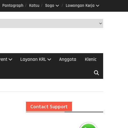
Pantograph
Katsu
Sogo
Lowongan Kerja
vent
Layanan KRL
Anggota
Klenic
Contact Support