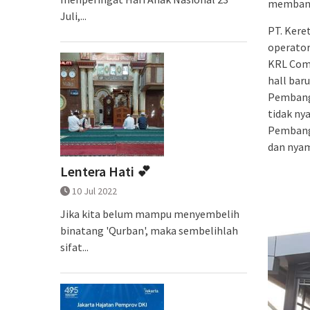
membant
Juli,...
PT. Kere
operator
KRL Comm
hall baru
Pembangu
tidak ny
Pembangu
dan nyam
Lentera Hati 💕
10 Jul 2022
Jika kita belum mampu menyembelih
binatang 'Qurban', maka sembelihlah
sifat...