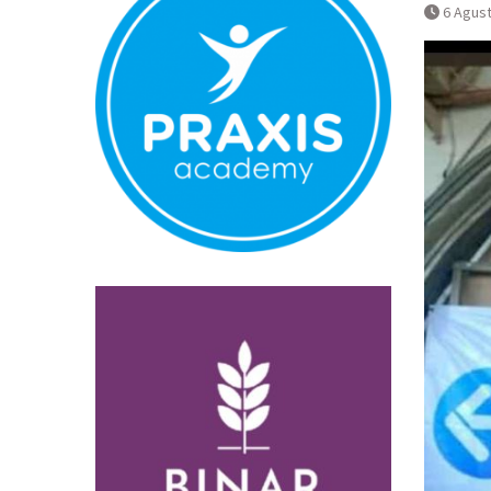
Normal
6 Agus
Pembatalan 
Bandara YIA 