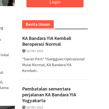
Berita Umum
ng
KA Bandara YIA Kembali
n
Beroperasi Normal
18 Okt 2023
 lokal
*Siaran Pers* *Gangguan Operasional
Mulai Normal, KA Bandara YIA
Kembali...
ut.
l,
 lama
Pembatalan sementara
perjalanan KA Bandara YIA
Yogyakarta
18 Okt 2023