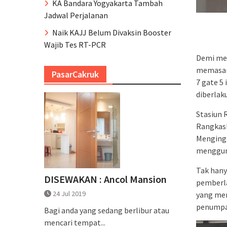
KA Bandara Yogyakarta Tambah
Jadwal Perjalanan
Naik KAJJ Belum Divaksin Booster
Wajib Tes RT-PCR
Demi me
memasan
PasarCakruk
7 gate 5
diberlak
Stasiun 
Rangkasbi
Menginga
mengguna
Tak han
DISEWAKAN : Ancol Mansion
pemberla
24 Jul 2019
yang mer
penumpa
Bagi anda yang sedang berlibur atau
mencari tempat...