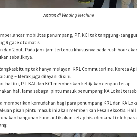
Antran di Vending Mechine
mperlancar mobilitas penumpang, PT. KCI tak tanggung-tanggu
g 9 gate otomatis
 in dan 2 out. Pada jam-jam tertentu khususnya pada rush hour aka
ukan sebaliknya.
Rangkasbitung tak hanya melayani KRL Commuterline. Kereta Api
tung – Merak juga dilayani di sini.
t hal itu, PT. KAI dan KCI memberikan kebijakan dengan tetap
kan hall lama sebagai pintu masuk penumpang KA Lokal terseb
ya memberikan kemudahan bagi para penumpang KRL dan KA Loka
kuan pisah pintu masuk ini akan memberikan kesan eksotis. Hall
upakan bangunan kuno antik akan tetap bisa dinikmati oleh para
ng.