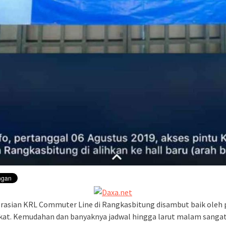
asian KRL Commuter Line di Rangkasbitung disambut baik oleh 
at. Kemudahan dan banyaknya jadwal hingga larut malam sanga