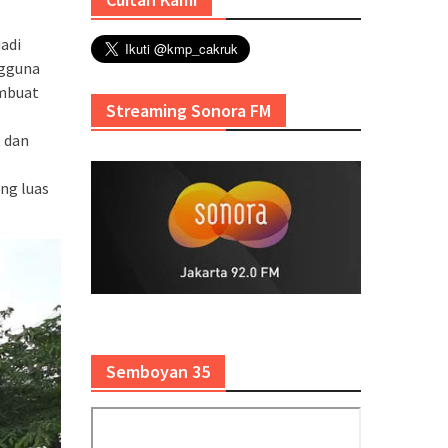
adi
ngguna
embuat
Streaming Sonora FM
 dan
ng luas
Semboyan 35