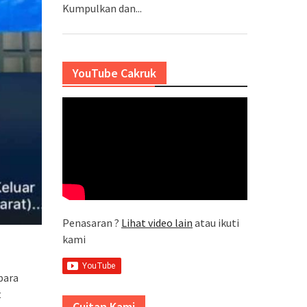
Kumpulkan dan...
YouTube Cakruk
Penasaran ?
Lihat video lain
atau ikuti
kami
para
t
Cuitan Kami