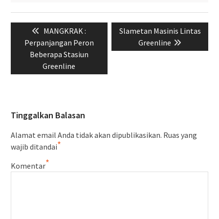
Navigasi
Previous
Next
MANGKRAK :
Slametan Masinis Lintas
pos
post:
post:
Perpanjangan Peron
Greenline
Beberapa Stasiun
Greenline
Tinggalkan Balasan
Alamat email Anda tidak akan dipublikasikan.
Ruas yang
*
wajib ditandai
*
Komentar