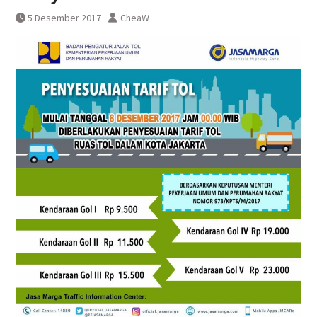
DAWONSYS
5 Desember 2017
CheaW
Uji Coba Terbatas Perpanjangan
Layanan Kereta Api Srilelawangsa