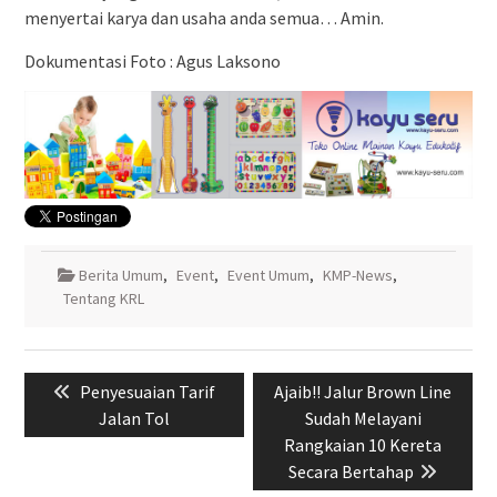
menyertai karya dan usaha anda semua… Amin.
Dokumentasi Foto : Agus Laksono
Berita Umum
,
Event
,
Event Umum
,
KMP-News
,
Tentang KRL
Navigasi
Previous
Next
Penyesuaian Tarif
Ajaib!! Jalur Brown Line
pos
post:
post:
Jalan Tol
Sudah Melayani
Rangkaian 10 Kereta
Secara Bertahap