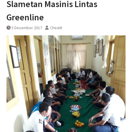
Slametan Masinis Lintas
Yogyakarta
Greenline
5 Desember 2017
CheaW