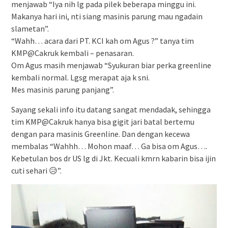
menjawab “Iya nih lg pada pilek beberapa minggu ini.
Makanya hari ini, nti siang masinis parung mau ngadain
slametan”.
“Wahh… acara dari PT. KCI kah om Agus ?” tanya tim
KMP@Cakruk kembali – penasaran.
Om Agus masih menjawab “Syukuran biar perka greenline
kembali normal. Lgsg merapat aja k sni.
Mes masinis parung panjang”.
Sayang sekali info itu datang sangat mendadak, sehingga
tim KMP@Cakruk hanya bisa gigit jari batal bertemu
dengan para masinis Greenline. Dan dengan kecewa
membalas “Wahhh… Mohon maaf… Ga bisa om Agus….
Kebetulan bos dr US lg di Jkt. Kecuali kmrn kabarin bisa ijin
cuti sehari 😥”.