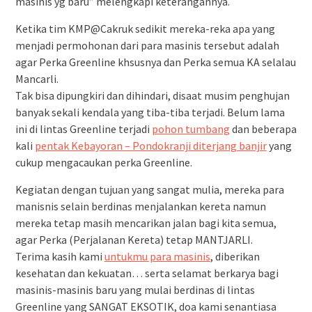
masinis yg baru” melengkapi keterangannya.
Ketika tim KMP@Cakruk sedikit mereka-reka apa yang
menjadi permohonan dari para masinis tersebut adalah
agar Perka Greenline khsusnya dan Perka semua KA selalau
Mancarli.
Tak bisa dipungkiri dan dihindari, disaat musim penghujan
banyak sekali kendala yang tiba-tiba terjadi. Belum lama
ini di lintas Greenline terjadi
pohon tumbang
dan beberapa
kali
pentak Kebayoran – Pondokranji diterjang banjir
yang
cukup mengacaukan perka Greenline.
Kegiatan dengan tujuan yang sangat mulia, mereka para
manisnis selain berdinas menjalankan kereta namun
mereka tetap masih mencarikan jalan bagi kita semua,
agar Perka (Perjalanan Kereta) tetap MANTJARLI.
Terima kasih kami
untukmu para masinis
, diberikan
kesehatan dan kekuatan… serta selamat berkarya bagi
masinis-masinis baru yang mulai berdinas di lintas
Greenline yang SANGAT EKSOTIK, doa kami senantiasa