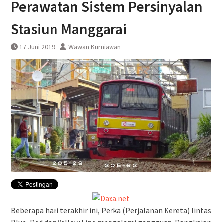
Perawatan Sistem Persinyalan
Pembatalan sementara
perjalanan KA Bandara YIA
Stasiun Manggarai
Yogyakarta
17 Juni 2019
Wawan Kurniawan
Beberapa hari terakhir ini, Perka (Perjalanan Kereta) lintas
Blue, Red dan Yellow Line mengalami gangguan. Rangkaian