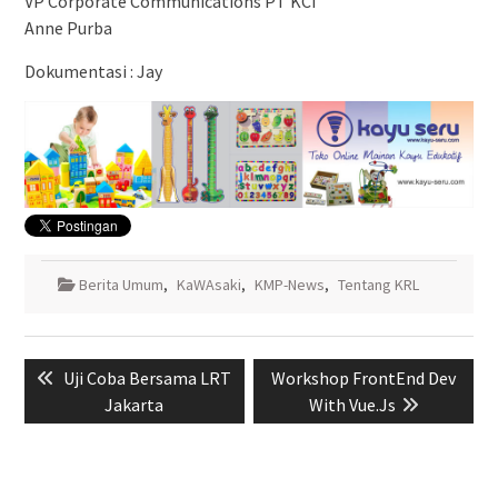
VP Corporate Communications PT KCI
Anne Purba
Dokumentasi : Jay
Berita Umum
,
KaWAsaki
,
KMP-News
,
Tentang KRL
Navigasi
Previous
Next
Uji Coba Bersama LRT
Workshop FrontEnd Dev
pos
post:
post:
Jakarta
With Vue.Js