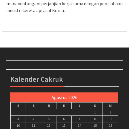
menandatangani perjanjian kerja sama dengan perusahaan
industri kereta api asal Korea...
Kalender Cakruk
Agustus 2026
S
S
R
K
J
S
M
1
2
3
4
5
6
7
8
9
10
11
12
13
14
15
16