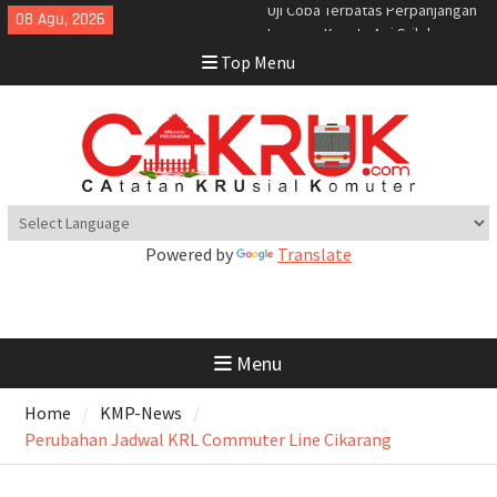
Skip
08 Agu, 2026
Penting Diperhatikan : Jadwal
to
Sementara Rekayasa Perka
Top Menu
content
Pasca Anjlognya KRL
Proses Evakuasi KRL Anjlog
Selesai
Perka Kampung Bandan –
Manggarai Terganggu Akibat KRL
Anjlog
KA Bandara Yogyakarta Tambah
Jadwal Perjalanan
Naik KAJJ Belum Divaksin
Powered by
Translate
Booster Wajib Tes RT-PCR
KA Bandara YIA Tambah Kapasitas
Penumpang
KA Bandara YIA Kembali
Menu
Beroperasi Normal
Pembatalan sementara
Home
KMP-News
perjalanan KA Bandara YIA
Perubahan Jadwal KRL Commuter Line Cikarang
Yogyakarta
KAI Bandara Menandatangani
Perjanjian Kerja Sama Dengan