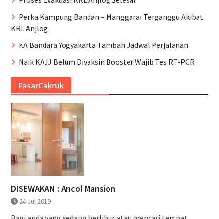
Perka Kampung Bandan – Manggarai Terganggu Akibat
KRL Anjlog
KA Bandara Yogyakarta Tambah Jadwal Perjalanan
Naik KAJJ Belum Divaksin Booster Wajib Tes RT-PCR
PasarCakruk
DISEWAKAN : Ancol Mansion
24 Jul 2019
Bagi anda yang sedang berlibur atau mencari tempat...