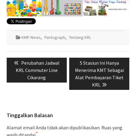
KMP-News
,
Pantograph
,
Tentang KRL
Navigasi
Previous
Next
Perubahan Jadwal
5 Stasiun Ini Hanya
pos
post:
post:
KRL Commuter Line
Menerima KMT Sebagai
Cikarang
Alat Pembayaran Tiket
KRL
Tinggalkan Balasan
Alamat email Anda tidak akan dipublikasikan.
Ruas yang
*
wajib ditandai