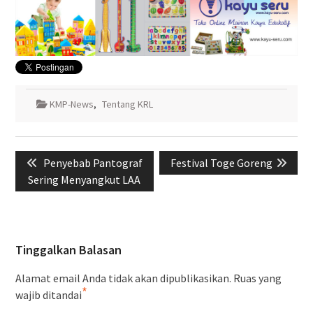
KMP-News
,
Tentang KRL
Navigasi
Previous
Next
Penyebab Pantograf
Festival Toge Goreng
pos
post:
post:
Sering Menyangkut LAA
Tinggalkan Balasan
Alamat email Anda tidak akan dipublikasikan.
Ruas yang
*
wajib ditandai