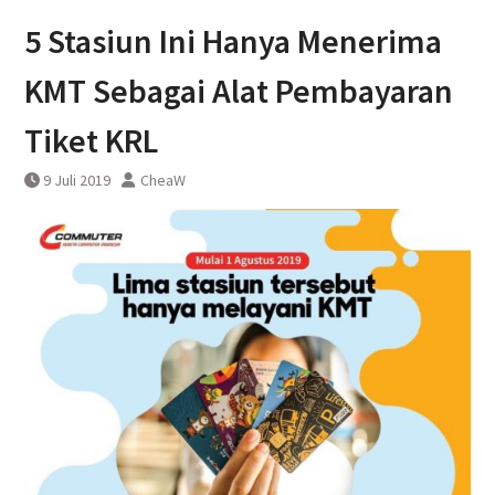
KAI Bandara Menandatangani
5 Stasiun Ini Hanya Menerima
Perjanjian Kerja Sama Dengan
DAWONSYS
KMT Sebagai Alat Pembayaran
Tiket KRL
9 Juli 2019
CheaW