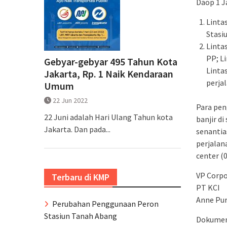
Daop 1 J
Linta
Stasi
Linta
PP; L
Gebyar-gebyar 495 Tahun Kota
Linta
Jakarta, Rp. 1 Naik Kendaraan
perja
Umum
22 Jun 2022
Para pe
22 Juni adalah Hari Ulang Tahun kota
banjir d
Jakarta. Dan pada...
senantia
perjalan
center (0
VP Corp
Terbaru di KMP
PT KCI
Anne Pu
Perubahan Penggunaan Peron
Stasiun Tanah Abang
Dokument