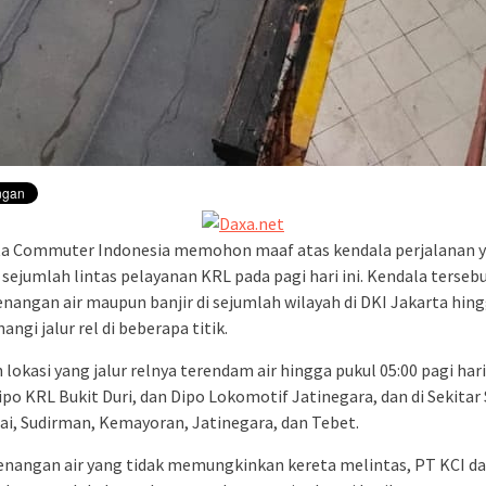
ta Commuter Indonesia memohon maaf atas kendala perjalanan 
i sejumlah lintas pelayanan KRL pada pagi hari ini. Kendala tersebu
enangan air maupun banjir di sejumlah wilayah di DKI Jakarta hin
gi jalur rel di beberapa titik.
lokasi yang jalur relnya terendam air hingga pukul 05:00 pagi hari 
ipo KRL Bukit Duri, dan Dipo Lokomotif Jatinegara, dan di Sekitar
i, Sudirman, Kemayoran, Jatinegara, dan Tebet.
enangan air yang tidak memungkinkan kereta melintas, PT KCI d