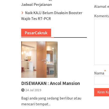
Jadwal Perjalanan
Alamat e
Naik KAJJ Belum Divaksin Booster
Koment
Wajib Tes RT-PCR
PasarCakruk
*
Nama
DISEWAKAN : Ancol Mansion
24 Jul 2019
Bagi anda yang sedang berlibur atau
mencari tempat...