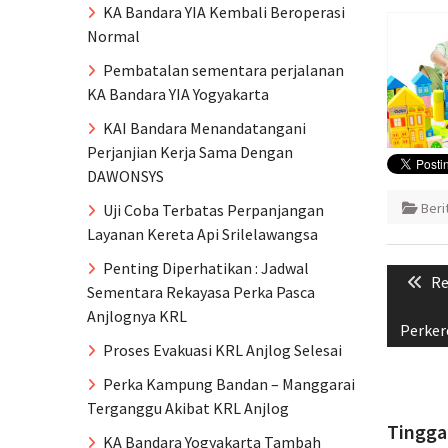
KA Bandara YIA Kembali Beroperasi
Normal
Pembatalan sementara perjalanan
KA Bandara YIA Yogyakarta
KAI Bandara Menandatangani
Perjanjian Kerja Sama Dengan
DAWONSYS
Ber
Uji Coba Terbatas Perpanjangan
Layanan Kereta Api Srilelawangsa
Naviga
Penting Diperhatikan : Jadwal
Pr
Re
pos
Sementara Rekayasa Perka Pasca
po
Anjlognya KRL
Perker
Proses Evakuasi KRL Anjlog Selesai
Perka Kampung Bandan – Manggarai
Terganggu Akibat KRL Anjlog
Tingga
KA Bandara Yogyakarta Tambah