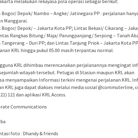
akarta melakukan rekayasa pola operasi sebagai berikut:
s Bogor/ Depok/ Nambo – Angke/ Jatinegara PP : perjalanan hany
un Manggarai.
s Bogor/ Depok/ – Jakarta Kota PP; Lintas Bekasi/ Cikarang – Jak
intas Rangkas Bitung/ Maja/ Parungpanjang/ Serpong – Tanah Ab
s Tangerang – Duri PP; dan Lintas Tanjung Priok – Jakarta Kota P
lanan KRL hingga pukul 05.00 masih terpantau normal.
ngguna KRL dihimbau merencanakan perjalanannya mengingat in
i sejumlah wilayah tersebut. Petugas di Stasiun maupun KRL akan
sa menyampaikan Informasi terkini mengenai perjalanan KRL. In
an KRL juga dapat diakses melalui media sosial @commuterline, 
21) 121 dan aplikasi KRL Access.
orate Communications
rba
asi foto : Dhandy & friends