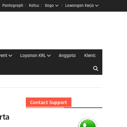
Pantograph
Katsu
Sogo
Lowongan Kerja
vent
Layanan KRL
Anggota
Klenic
Contact Support
rta