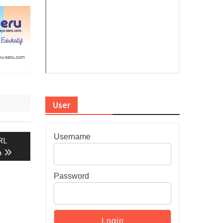
User
Username
RL
a
Password