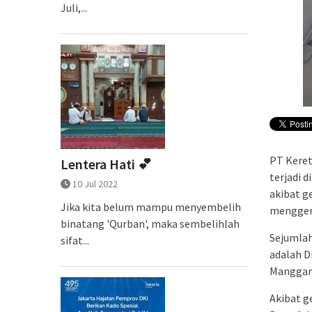
Juli,...
PT Kere
Lentera Hati 💕
terjadi d
10 Jul 2022
akibat g
Jika kita belum mampu menyembelih
menggenan
binatang 'Qurban', maka sembelihlah
Sejumlah 
sifat...
adalah D
Manggara
Akibat g