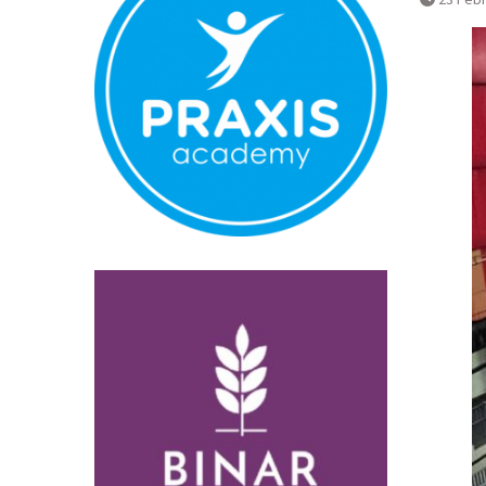
Normal
Pembatalan s
Bandara YIA 