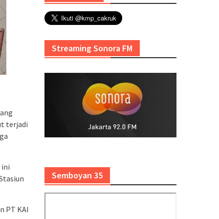
Streaming Sonora FM
yang
t terjadi
gga
ini
Semboyan 35
 Stasiun
an PT KAI