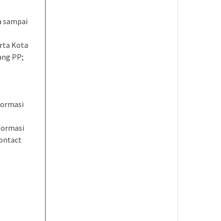
a sampai
arta Kota
ang PP;
P
formasi
formasi
contact