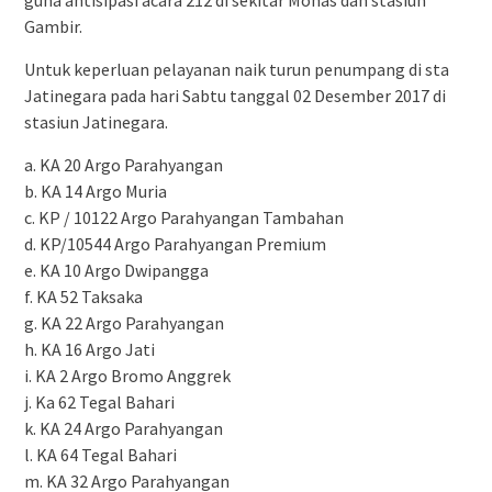
guna antisipasi acara 212 di sekitar Monas dan stasiun
Gambir.
Untuk keperluan pelayanan naik turun penumpang di sta
Jatinegara pada hari Sabtu tanggal 02 Desember 2017 di
stasiun Jatinegara.
a. KA 20 Argo Parahyangan
b. KA 14 Argo Muria
c. KP / 10122 Argo Parahyangan Tambahan
d. KP/10544 Argo Parahyangan Premium
e. KA 10 Argo Dwipangga
f. KA 52 Taksaka
g. KA 22 Argo Parahyangan
h. KA 16 Argo Jati
i. KA 2 Argo Bromo Anggrek
j. Ka 62 Tegal Bahari
k. KA 24 Argo Parahyangan
l. KA 64 Tegal Bahari
m. KA 32 Argo Parahyangan