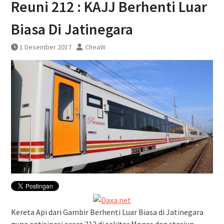
Reuni 212 : KAJJ Berhenti Luar
Perka Kampung Bandan –
Manggarai Terganggu Akibat KRL
Biasa Di Jatinegara
Anjlog
1 Desember 2017
CheaW
Kereta Api dari Gambir Berhenti Luar Biasa di Jatinegara