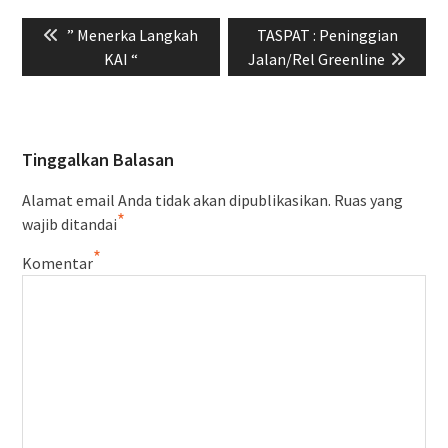
Navigasi
Previous
Next
” Menerka Langkah
TASPAT : Peninggian
pos
post:
post:
KAI “
Jalan/Rel Greenline
Tinggalkan Balasan
Alamat email Anda tidak akan dipublikasikan.
Ruas yang
*
wajib ditandai
*
Komentar