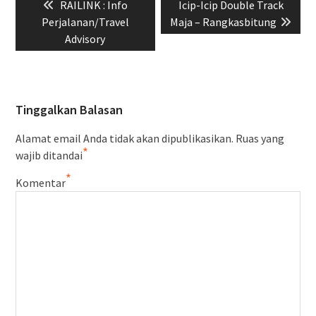
Previous
Next
RAILINK : Info
Icip-Icip Double Track
pos
post:
post:
Perjalanan/Travel
Maja – Rangkasbitung
Advisory
Tinggalkan Balasan
Alamat email Anda tidak akan dipublikasikan.
Ruas yang
*
wajib ditandai
*
Komentar