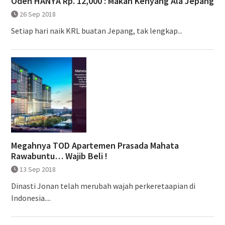
Oden HANYA Rp. 12,000 : Makan Kenyang Ala Jepang
26 Sep 2018
Setiap hari naik KRL buatan Jepang, tak lengkap...
Megahnya TOD Apartemen Prasada Mahata
Rawabuntu… Wajib Beli !
13 Sep 2018
Dinasti Jonan telah merubah wajah perkeretaapian di
Indonesia....