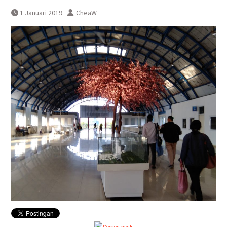
Pembatalan sementara
1 Januari 2019
CheaW
perjalanan KA Bandara YIA
Yogyakarta