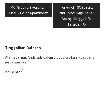
Navigasi
Previous
Next
Ground Breaking :
Terkunci – SOS : Buka
pos
post:
post:
Cisauk Point Apartment
Pintu Skybridge Tanah
Abang Hingga KRL
Terakhir
Tinggalkan Balasan
Alamat email Anda tidak akan dipublikasikan.
Ruas yang
*
wajib ditandai
*
Komentar