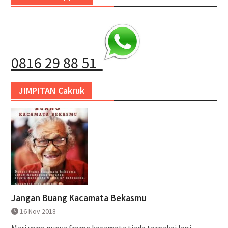
0816 29 88 51
JIMPITAN Cakruk
Jangan Buang Kacamata Bekasmu
16 Nov 2018
Mari yang punya frame kacamata tiada terpakai lagi...