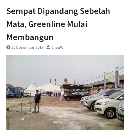
DAWONSYS
Sempat Dipandang Sebelah
Uji Coba Terbatas Perpanjangan
Layanan Kereta Api Srilelawangsa
Mata, Greenline Mulai
Membangun
10 Desember 2018
CheaW