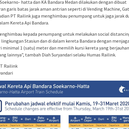
Soekarno- hatta dan KA Bandara Medan dilakukan dengan dibuat
an garis batas jarak aman antrian seperti di Vending Machine, Gat
mudian PT Railink juga menghimbau penumpang untuk jaga jarak d
alam Kereta Api Bandara.
enghimbau kepada penumpang untuk melakukan social distancin
i lingkungan Stasiun dan di dalam kereta Bandara dengan menjaga
ri minimal 1 (satu) meter dan memilih kursi kereta yang berjauha
g lainnya”, tambah Diah Suryandari selaku Humas Railink.
 Railink
yandari