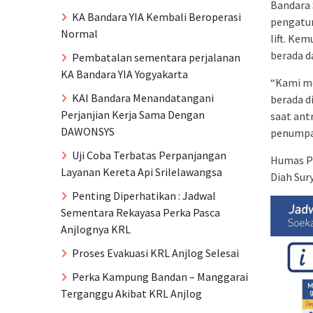
Bandara 
KA Bandara YIA Kembali Beroperasi
pengatur
Normal
lift. Ke
berada d
Pembatalan sementara perjalanan
KA Bandara YIA Yogyakarta
“Kami m
KAI Bandara Menandatangani
berada d
Perjanjian Kerja Sama Dengan
saat ant
DAWONSYS
penumpan
Uji Coba Terbatas Perpanjangan
Humas PT
Layanan Kereta Api Srilelawangsa
Diah Sur
Penting Diperhatikan : Jadwal
Sementara Rekayasa Perka Pasca
Anjlognya KRL
Proses Evakuasi KRL Anjlog Selesai
Perka Kampung Bandan – Manggarai
Terganggu Akibat KRL Anjlog