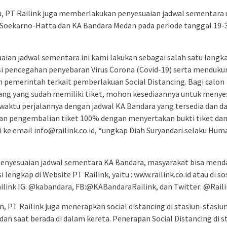
tu, PT Railink juga memberlakukan penyesuaian jadwal sementara
Soekarno-Hatta dan KA Bandara Medan pada periode tanggal 19-
aian jadwal sementara ini kami lakukan sebagai salah satu langk
si pencegahan penyebaran Virus Corona (Covid-19) serta menduku
n pemerintah terkait pemberlakuan Social Distancing. Bagi calon
g yang sudah memiliki tiket, mohon kesediaannya untuk menye
waktu perjalannya dengan jadwal KA Bandara yang tersedia dan d
n pengembalian tiket 100% dengan menyertakan bukti tiket dan
i ke email info@railink.co.id, “ungkap Diah Suryandari selaku Hum
penyesuaian jadwal sementara KA Bandara, masyarakat bisa men
 lengkap di Website PT Railink, yaitu : www.railink.co.id atau di so
ilink IG: @kabandara, FB:@KABandaraRailink, dan Twitter: @Rail
, PT Railink juga menerapkan social distancing di stasiun-stasiu
dan saat berada di dalam kereta. Penerapan Social Distancing di s