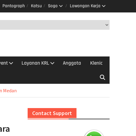
Pantograph
Katsu
Sogo
Lowongan Kerja
vent
Layanan KRL
Anggota
Klenic
an Medan
n
Contact Support
ara