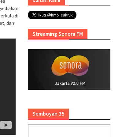
rea
nyediakan
erkala di
et, dan
Streaming Sonora FM
Semboyan 35