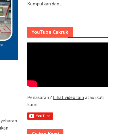
Kumpulkan dan...
YouTube Cakruk
Penasaran ?
Lihat video lain
atau ikuti
kami
nyebaran
ukan
Cuitan Kami