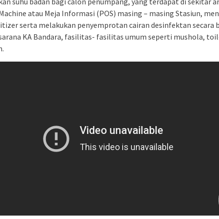
an suhu badan bagi calon penumpang, yang terdapat di sekitar a
Machine atau Meja Informasi (POS) masing – masing Stasiun, me
itizer serta melakukan penyemprotan cairan desinfektan secara b
sarana KA Bandara, fasilitas- fasilitas umum seperti mushola, toil
n.