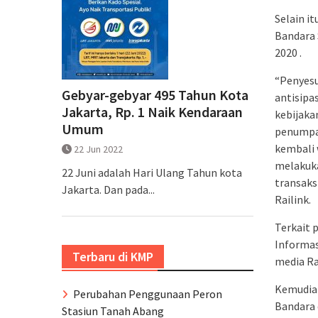
Selain i
Bandara 
2020 .
“Penyesu
Gebyar-gebyar 495 Tahun Kota
antisipa
Jakarta, Rp. 1 Naik Kendaraan
kebijaka
Umum
penumpan
kembali 
22 Jun 2022
melakuka
22 Juni adalah Hari Ulang Tahun kota
transaks
Jakarta. Dan pada...
Railink.
Terkait 
Informasi
Terbaru di KMP
media Ra
Kemudian
Perubahan Penggunaan Peron
Bandara 
Stasiun Tanah Abang