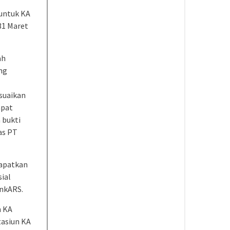
 untuk KA
31 Maret
ah
ng
suaikan
apat
 bukti
as PT
dapatkan
sial
inkARS.
n KA
tasiun KA