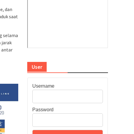
e, dan
uduk saat
g selama
 jarak
n antar
User
Username
Password