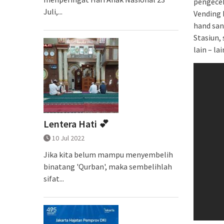
pengecek
Juli,...
Vending 
hand san
Stasiun, 
lain – lai
Lentera Hati 💕
10 Jul 2022
Jika kita belum mampu menyembelih
binatang 'Qurban', maka sembelihlah
sifat...