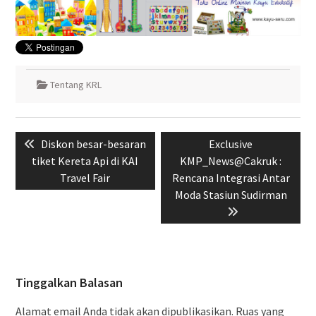
Tentang KRL
Navigasi
Previous
Next
Diskon besar-besaran
Exclusive
pos
post:
post:
tiket Kereta Api di KAI
KMP_News@Cakruk :
Travel Fair
Rencana Integrasi Antar
Moda Stasiun Sudirman
Tinggalkan Balasan
Alamat email Anda tidak akan dipublikasikan.
Ruas yang