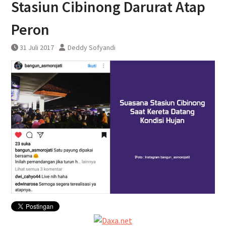
Stasiun Cibinong Darurat Atap
DAWONSYS
Uji Coba Terbatas Perpanjangan
Peron
Layanan Kereta Api Srilelawangsa
31 Juli 2017
Deddy Sofyandi