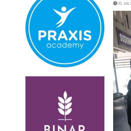
Normal
31 Juli
Pembatalan 
Bandara YIA 