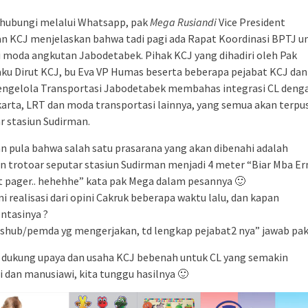
ihubungi melalui Whatsapp, pak
Mega Rusiandi
Vice President
n KCJ menjelaskan bahwa tadi pagi ada Rapat Koordinasi BPTJ u
i moda angkutan Jabodetabek. Pihak KCJ yang dihadiri oleh Pak
laku Dirut KCJ, bu Eva VP Humas beserta beberapa pejabat KCJ dan
ngelola Transportasi Jabodetabek membahas integrasi CL deng
arta, LRT dan moda transportasi lainnya, yang semua akan terpu
ar stasiun Sudirman.
an pula bahwa salah satu prasarana yang akan dibenahi adalah
n trotoar seputar stasiun Sudirman menjadi 4 meter “Biar Mba Er
t pager.. hehehhe” kata pak Mega dalam pesannya 🙂
i realisasi dari opini Cakruk beberapa waktu lalu, dan kapan
ntasinya ?
ishub/pemda yg mengerjakan, td lengkap pejabat2 nya” jawab pa
a dukung upaya dan usaha KCJ bebenah untuk CL yang semakin
i dan manusiawi, kita tunggu hasilnya 🙂