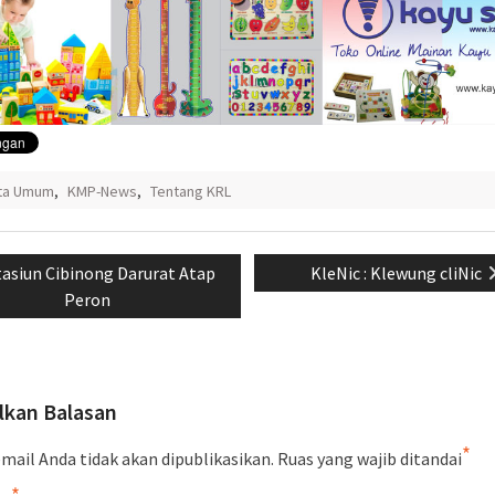
ita Umum
,
KMP-News
,
Tentang KRL
si
revious
Next
tasiun Cibinong Darurat Atap
KleNic : Klewung cliNic
st:
post:
Peron
lkan Balasan
*
mail Anda tidak akan dipublikasikan.
Ruas yang wajib ditandai