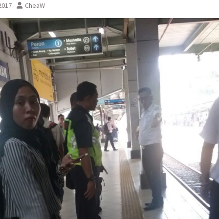
 2017
CheaW
sementara perjalanan KA
Yogyakarta