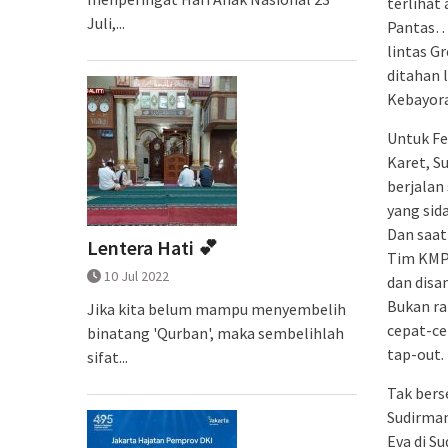
terlihat
Juli,...
Pantas… 
lintas Gr
ditahan 
Kebayor
Untuk Fe
Karet, S
berjalan 
yang sid
Dan saat
Lentera Hati 💕
Tim KMP-
10 Jul 2022
dan disa
Bukan ra
Jika kita belum mampu menyembelih
cepat-cep
binatang 'Qurban', maka sembelihlah
tap-out.
sifat...
Tak bers
Sudirman
Eva di Su