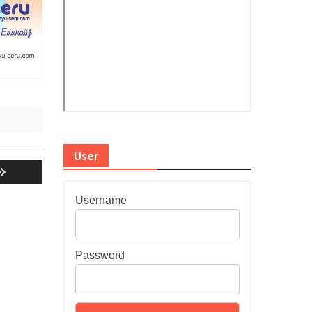
User
Username
Password