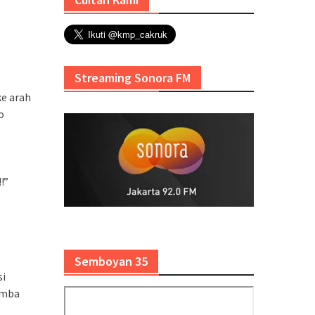
–
Streaming Sonora FM
e arah
o
!”
Semboyan 35
si
 mba