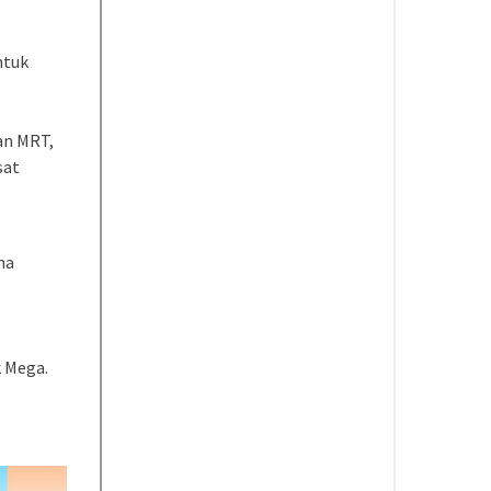
ntuk
an MRT,
sat
na
k Mega.