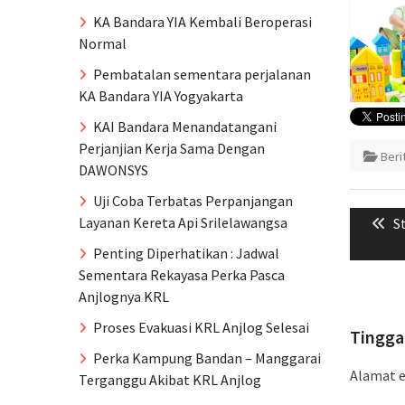
KA Bandara YIA Kembali Beroperasi
Normal
Pembatalan sementara perjalanan
KA Bandara YIA Yogyakarta
KAI Bandara Menandatangani
Perjanjian Kerja Sama Dengan
Ber
DAWONSYS
Naviga
Uji Coba Terbatas Perpanjangan
Layanan Kereta Api Srilelawangsa
P
S
pos
po
Penting Diperhatikan : Jadwal
Sementara Rekayasa Perka Pasca
Anjlognya KRL
Proses Evakuasi KRL Anjlog Selesai
Tingga
Perka Kampung Bandan – Manggarai
Alamat e
Terganggu Akibat KRL Anjlog