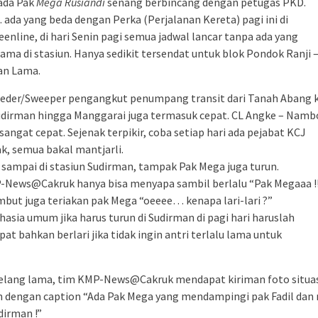
 ada Pak
Mega Rusiandi
senang berbincang dengan petugas PKD.
ada yang beda dengan Perka (Perjalanan Kereta) pagi ini di
eenline, di hari Senin pagi semua jadwal lancar tanpa ada yang
lama di stasiun. Hanya sedikit tersendat untuk blok Pondok Ranji 
an Lama.
eder/Sweeper pengangkut penumpang transit dari Tanah Abang k
udirman hingga Manggarai juga termasuk cepat. CL Angke – Namb
sangat cepat. Sejenak terpikir, coba setiap hari ada pejabat KCJ
ak, semua bakal mantjarli.
 sampai di stasiun Sudirman, tampak Pak Mega juga turun.
News@Cakruk hanya bisa menyapa sambil berlalu “Pak Megaaa !!
mbut juga teriakan pak Mega “oeeee… kenapa lari-lari ?”
hasia umum jika harus turun di Sudirman di pagi hari haruslah
at bahkan berlari jika tidak ingin antri terlalu lama untuk
elang lama, tim KMP-News@Cakruk mendapat kiriman foto situa
 dengan caption “Ada Pak Mega yang mendampingi pak Fadil dan
dirman !”