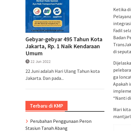
Ketika d
Pelayana
integras
Fadil se
Badan Pe
Gebyar-gebyar 495 Tahun Kota
TransJak
Jakarta, Rp. 1 Naik Kendaraan
di seput
Umum
22 Jun 2022
Dijelask
pelebara
22 Juni adalah Hari Ulang Tahun kota
ga lonca
Jakarta. Dan pada...
Apakah in
impleme
“Nanti d
Terbaru di KMP
Mari kit
mantjarl
Perubahan Penggunaan Peron
Stasiun Tanah Abang