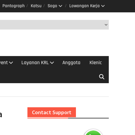
Pantograph
Katsu
Sogo
Lowongan Kerja
vent
Layanan KRL
Anggota
Klenic
a
Contact Support