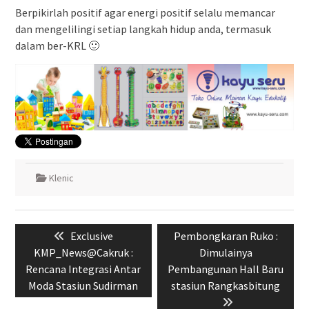
Berpikirlah positif agar energi positif selalu memancar
dan mengelilingi setiap langkah hidup anda, termasuk
dalam ber-KRL 🙂
Klenic
Navigasi
Previous
Next
Exclusive
Pembongkaran Ruko :
pos
post:
post:
KMP_News@Cakruk :
Dimulainya
Rencana Integrasi Antar
Pembangunan Hall Baru
Moda Stasiun Sudirman
stasiun Rangkasbitung