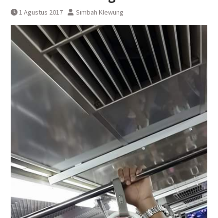
KAI Bandara Menandatangani
1 Agustus 2017
Simbah Klewung
Perjanjian Kerja Sama Dengan
DAWONSYS