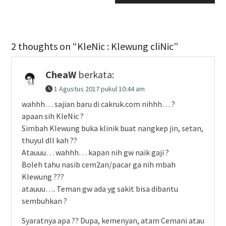
2 thoughts on “KleNic : Klewung cliNic”
CheaW
berkata:
1 Agustus 2017 pukul 10:44 am
wahhh… sajian baru di cakruk.com nihhh… ?
apaan sih KleNic ?
Simbah Klewung buka klinik buat nangkep jin, setan,
thuyul dll kah ??
Atauuu… wahhh… kapan nih gw naik gaji ?
Boleh tahu nasib cem2an/pacar ga nih mbah
Klewung ???
atauuu…. Teman gw ada yg sakit bisa dibantu
sembuhkan ?
Syaratnya apa ?? Dupa, kemenyan, atam Cemani atau