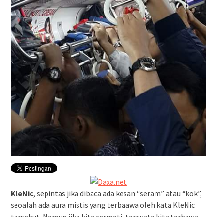
KleNic
, sepintas jika dibaca ada kesan “seram” atau “kok”,
seoalah ada aura mistis yang terbaawa oleh kata KleNic
tersebut. Namun jika kita cermati, ternyata kita terbawa