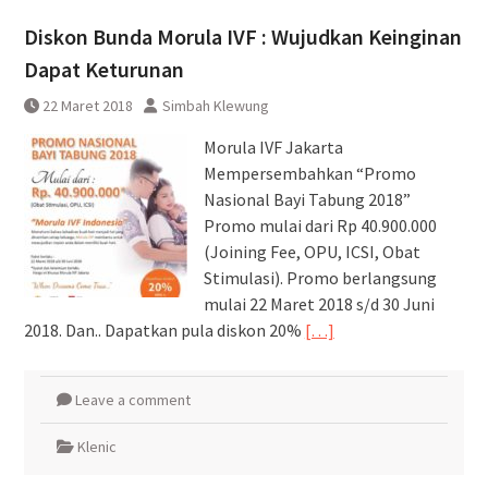
DAWONSYS
Diskon Bunda Morula IVF : Wujudkan Keinginan
Uji Coba Terbatas Perpanjangan
Layanan Kereta Api Srilelawangsa
Dapat Keturunan
22 Maret 2018
Simbah Klewung
Morula IVF Jakarta
Mempersembahkan “Promo
Nasional Bayi Tabung 2018”
Promo mulai dari Rp 40.900.000
(Joining Fee, OPU, ICSI, Obat
Stimulasi). Promo berlangsung
mulai 22 Maret 2018 s/d 30 Juni
2018. Dan.. Dapatkan pula diskon 20%
[…]
Leave a comment
Klenic