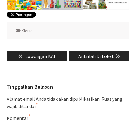
Klenic
Navigasi
Previous
Next
Lowongan KAI
Antrilah Di Loket
pos
post:
post:
Tinggalkan Balasan
Alamat email Anda tidak akan dipublikasikan.
Ruas yang
*
wajib ditandai
*
Komentar