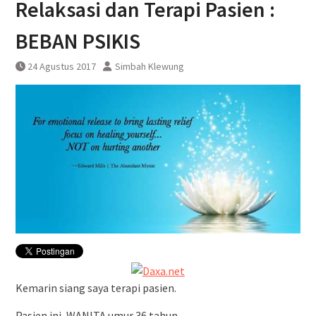
Relaksasi dan Terapi Pasien :
DAWONSYS
Uji Coba Terbatas Perpanjangan
BEBAN PSIKIS
Layanan Kereta Api Srilelawangsa
24 Agustus 2017
Simbah Klewung
Kemarin siang saya terapi pasien.
Pasien ini, WANITA umur 36 tahun.