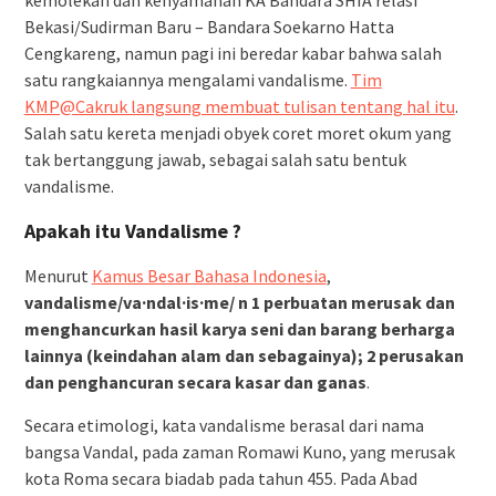
kemolekan dan kenyamanan KA Bandara SHIA relasi
Bekasi/Sudirman Baru – Bandara Soekarno Hatta
Cengkareng, namun pagi ini beredar kabar bahwa salah
satu rangkaiannya mengalami vandalisme.
Tim
KMP@Cakruk langsung membuat tulisan tentang hal itu
.
Salah satu kereta menjadi obyek coret moret okum yang
tak bertanggung jawab, sebagai salah satu bentuk
vandalisme.
Apakah itu Vandalisme ?
Menurut
Kamus Besar Bahasa Indonesia
,
vandalisme/va·ndal·is·me/ n 1 perbuatan merusak dan
menghancurkan hasil karya seni dan barang berharga
lainnya (keindahan alam dan sebagainya); 2 perusakan
dan penghancuran secara kasar dan ganas
.
Secara etimologi, kata vandalisme berasal dari nama
bangsa Vandal, pada zaman Romawi Kuno, yang merusak
kota Roma secara biadab pada tahun 455. Pada Abad