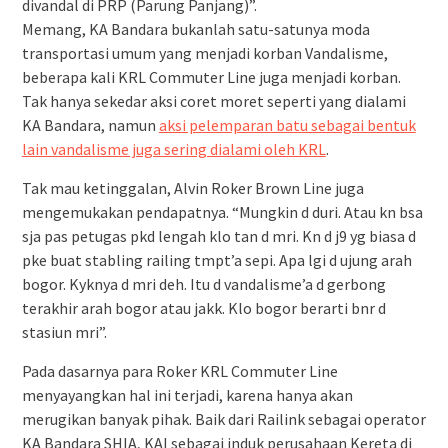
divandal di PRP (Parung Panjang)”.
Memang, KA Bandara bukanlah satu-satunya moda
transportasi umum yang menjadi korban Vandalisme,
beberapa kali KRL Commuter Line juga menjadi korban.
Tak hanya sekedar aksi coret moret seperti yang dialami
KA Bandara, namun
aksi pelemparan batu sebagai bentuk
lain vandalisme juga sering dialami oleh KRL
.
Tak mau ketinggalan, Alvin Roker Brown Line juga
mengemukakan pendapatnya. “Mungkin d duri. Atau kn bsa
sja pas petugas pkd lengah klo tan d mri. Kn d j9 yg biasa d
pke buat stabling railing tmpt’a sepi. Apa lgi d ujung arah
bogor. Kyknya d mri deh. Itu d vandalisme’a d gerbong
terakhir arah bogor atau jakk. Klo bogor berarti bnr d
stasiun mri”.
Pada dasarnya para Roker KRL Commuter Line
menyayangkan hal ini terjadi, karena hanya akan
merugikan banyak pihak. Baik dari Railink sebagai operator
KA Bandara SHIA, KAI sebagai induk perusahaan Kereta di