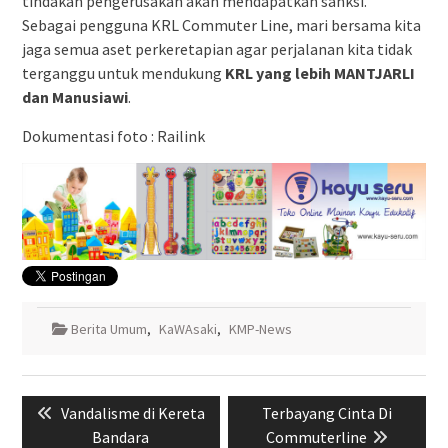
tindakan pengerusakan akan mendapatkan sanksi.
Sebagai pengguna KRL Commuter Line, mari bersama kita
jaga semua aset perkeretapian agar perjalanan kita tidak
terganggu untuk mendukung
KRL yang lebih MANTJARLI
dan Manusiawi
.
Dokumentasi foto : Railink
Berita Umum
,
KaWAsaki
,
KMP-News
Navigasi
Previous
Next
Vandalisme di Kereta
Terbayang Cinta Di
pos
post:
post:
Bandara
Commuterline