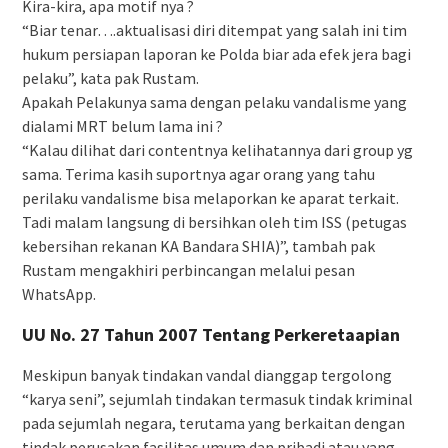
Kira-kira, apa motif nya ?
“Biar tenar….aktualisasi diri ditempat yang salah ini tim
hukum persiapan laporan ke Polda biar ada efek jera bagi
pelaku”, kata pak Rustam.
Apakah Pelakunya sama dengan pelaku vandalisme yang
dialami MRT belum lama ini ?
“Kalau dilihat dari contentnya kelihatannya dari group yg
sama. Terima kasih suportnya agar orang yang tahu
perilaku vandalisme bisa melaporkan ke aparat terkait.
Tadi malam langsung di bersihkan oleh tim ISS (petugas
kebersihan rekanan KA Bandara SHIA)”, tambah pak
Rustam mengakhiri perbincangan melalui pesan
WhatsApp.
UU No. 27 Tahun 2007 Tentang Perkeretaapian
Meskipun banyak tindakan vandal dianggap tergolong
“karya seni”, sejumlah tindakan termasuk tindak kriminal
pada sejumlah negara, terutama yang berkaitan dengan
tindak perusakan fasilitas umum dan pribadi atau yang