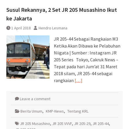
Pembatalan sementara
Susul Rekannya, 2 Set JR 205 Musashino Ikut
perjalanan KA Bandara YIA
Yogyakarta
ke Jakarta
1 April 2018
Hendro Lesmana
JR 205-44 Sebagai Rangkaian M3
Ketika Akan Dibawa ke Pelabuhan
Niigata | Sumber : Instagram JR
205 Series Tokyo, Cakruk News –
Tepat pada hari Jum’at 31 Maret
2018 silam, JR 205-44 sebagai
rangkaian
[…]
Leave a comment
Berita Umum
,
KMP-News
,
Tentang KRL
JR 205 Musashino
,
JR 205 VVVF
,
JR 205-29
,
JR 205-44
,