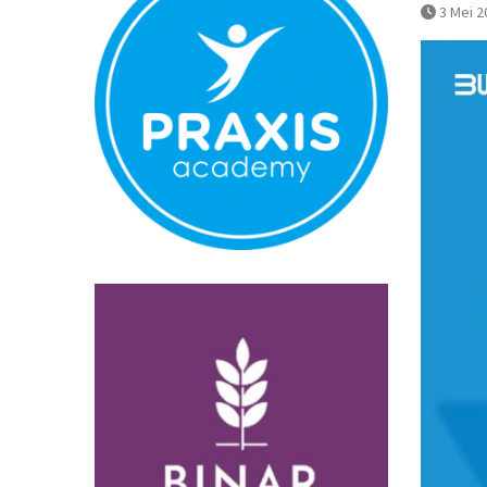
Normal
3 Mei 2
Pembatalan 
Bandara YIA 