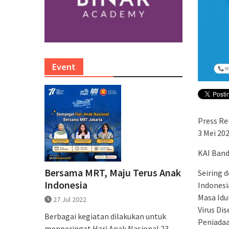
Event
Press Re
3 Mei 20
KAI Band
Bersama MRT, Maju Terus Anak
Seiring 
Indonesia
Indonesi
Masa Idu
27 Jul 2022
Virus Di
Berbagai kegiatan dilakukan untuk
Peniadaa
menperingat Hari Anak Nasional 23