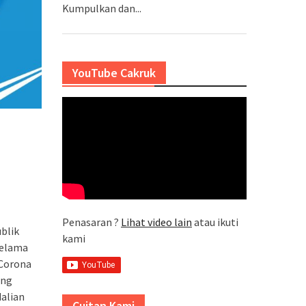
Kumpulkan dan...
YouTube Cakruk
Penasaran ?
Lihat video lain
atau ikuti
blik
kami
Selama
 Corona
ang
dalian
Cuitan Kami