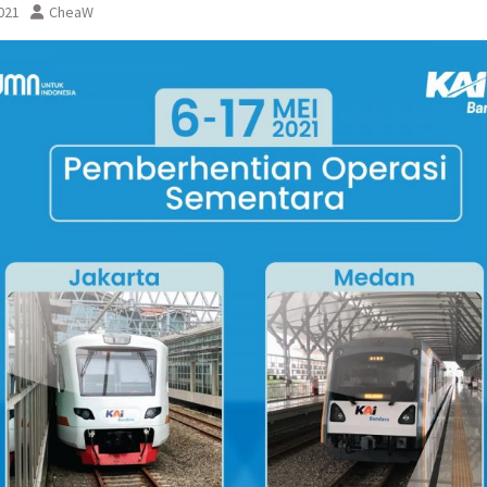
021
CheaW
sementara perjalanan KA
Yogyakarta