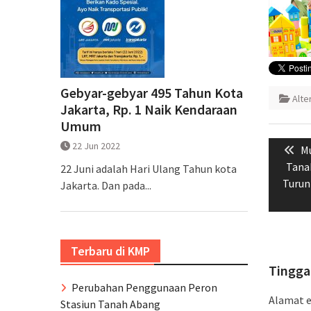
Gebyar-gebyar 495 Tahun Kota
Alte
Jakarta, Rp. 1 Naik Kendaraan
Umum
Naviga
22 Jun 2022
Pr
Mu
pos
po
Tana
22 Juni adalah Hari Ulang Tahun kota
Turun
Jakarta. Dan pada...
Terbaru di KMP
Tingga
Perubahan Penggunaan Peron
Alamat e
Stasiun Tanah Abang