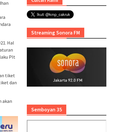
dhan
ara
ndara
Streaming Sonora FM
21. Hal
raturan
laku Plt
n tiket
iket dan
n akan
Semboyan 35