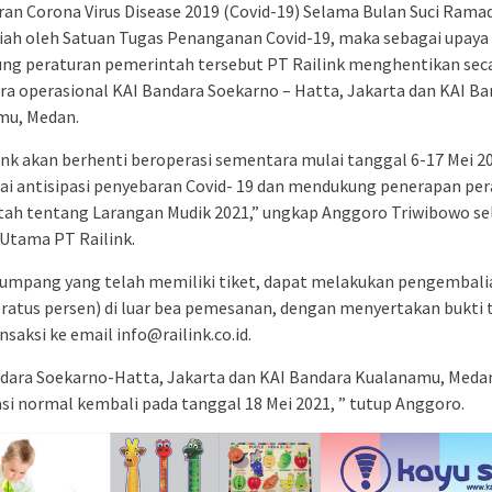
an Corona Virus Disease 2019 (Covid-19) Selama Bulan Suci Rama
riah oleh Satuan Tugas Penanganan Covid-19, maka sebagai upaya
g peraturan pemerintah tersebut PT Railink menghentikan sec
a operasional KAI Bandara Soekarno – Hatta, Jakarta dan KAI Ba
mu, Medan.
ink akan berhenti beroperasi sementara mulai tanggal 6-17 Mei 20
gai antisipasi penyebaran Covid- 19 dan mendukung penerapan pe
ah tentang Larangan Mudik 2021,” ungkap Anggoro Triwibowo se
 Utama PT Railink.
umpang yang telah memiliki tiket, dapat melakukan pengembalia
ratus persen) di luar bea pemesanan, dengan menyertakan bukti t
nsaksi ke email info@railink.co.id.
dara Soekarno-Hatta, Jakarta dan KAI Bandara Kualanamu, Meda
si normal kembali pada tanggal 18 Mei 2021, ” tutup Anggoro.