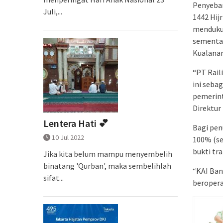
Penyebar
Juli,...
1442 Hij
mendukun
sementar
Kualana
“PT Rail
ini seba
pemerint
Direktur
Lentera Hati 💕
Bagi pen
10 Jul 2022
100% (se
bukti tra
Jika kita belum mampu menyembelih
binatang 'Qurban', maka sembelihlah
“KAI Ban
sifat...
beropera