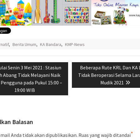
rnatif
,
Berita Umum
,
KA Bandara
,
KMP-News
si
evious
Next
lai Senin 3 Mei 2021 : Stasiun
Beberapa Rute KRL Dan KA 
st:
post:
h Abang Tidak Melayani Naik
Tidak Beroperasi Selama La
 Pengguna pada Pukul 15:00 –
Mudik 2021
19:00 WIB
lkan Balasan
*
mail Anda tidak akan dipublikasikan.
Ruas yang wajib ditandai