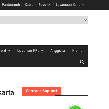
Pantograph
Katsu
Sogo
Lowongan Kerja
vent
Layanan KRL
Anggota
Klenic
karta
Contact Support