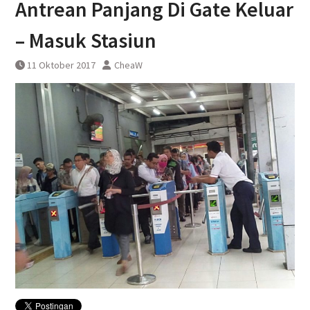
Antrean Panjang Di Gate Keluar
DAWONSYS
Uji Coba Terbatas Perpanjangan
– Masuk Stasiun
Layanan Kereta Api Srilelawangsa
11 Oktober 2017
CheaW