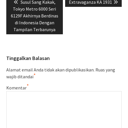
Previous
Next
Susul Sang Kakak,
Extravaganza KA 1931
pos
post:
post:
Tokyo Metro 6000 Seri
6129F Akhirnya Berdinas
di Indonesia Dengan
Tampilan Terbarunya
Tinggalkan Balasan
Alamat email Anda tidak akan dipublikasikan.
Ruas yang
*
wajib ditandai
*
Komentar