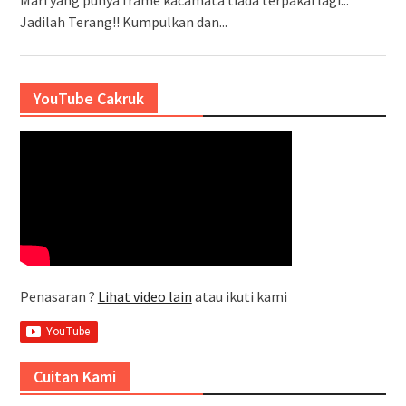
Mari yang punya frame kacamata tiada terpakai lagi...
Jadilah Terang!! Kumpulkan dan...
YouTube Cakruk
Penasaran ?
Lihat video lain
atau ikuti kami
Cuitan Kami