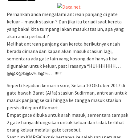
Pernahkah anda mengalami antrean panjang di gate
keluar – masuk stasiun ? Dan jika itu terjadi saat kereta
yang bakal kita tumpangi akan masuk stasiun, apa yang
akan anda perbuat ?
Melihat antrean panjang dan kereta berikutnya entah
berada dimana dan kapan akan masuk stasiun lagi,
sementara ada gate lain yang kosong dan hanya bisa
digunakan untuk keluar, pasti rasanya “HUHHHHHH…
@@&@&@&%#@%… !!!!!”
Seperti kejadian kemarin sore, Selasa 10 Oktober 2017 di
gate bawah Barat (Alfa) stasiun Sudirman, antrean untuk
masuk panjang sekali hingga ke tangga masuk stasiun
persis di depan Alfamart.
Empat gate dibuka untuk arah masuk, sementara tampak
2 gate hanya difungsikan untuk keluar dan tidak terlihat
orang keluar melalui gate tersebut.
Saat tim KMP@Cakruk bertanya ke salah satu petugas