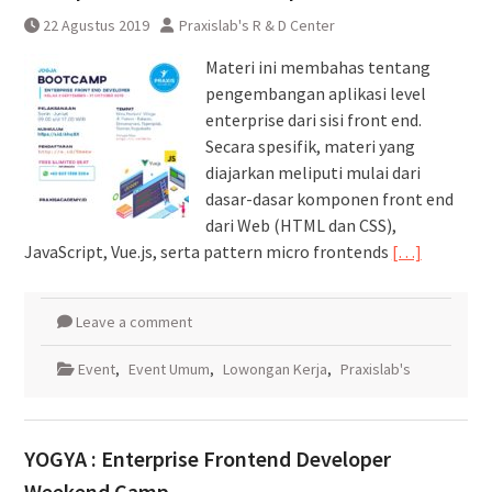
22 Agustus 2019
Praxislab's R & D Center
Materi ini membahas tentang
pengembangan aplikasi level
enterprise dari sisi front end.
Secara spesifik, materi yang
diajarkan meliputi mulai dari
dasar-dasar komponen front end
dari Web (HTML dan CSS),
JavaScript, Vue.js, serta pattern micro frontends
[…]
Leave a comment
Event
,
Event Umum
,
Lowongan Kerja
,
Praxislab's
YOGYA : Enterprise Frontend Developer
Weekend Camp