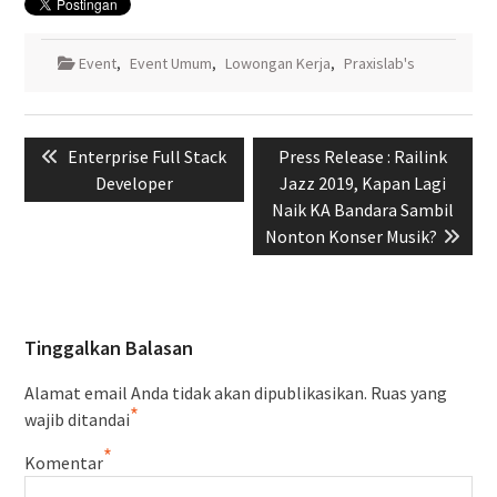
Event
,
Event Umum
,
Lowongan Kerja
,
Praxislab's
Navigasi
Previous
Next
Enterprise Full Stack
Press Release : Railink
pos
post:
post:
Developer
Jazz 2019, Kapan Lagi
Naik KA Bandara Sambil
Nonton Konser Musik?
Tinggalkan Balasan
Alamat email Anda tidak akan dipublikasikan.
Ruas yang
*
wajib ditandai
*
Komentar