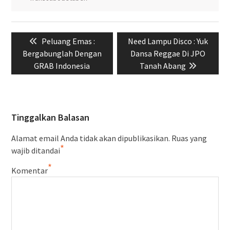
Navigasi
Previous
Next
Peluang Emas :
Need Lampu Disco : Yuk
pos
post:
post:
Bergabunglah Dengan
Dansa Reggae Di JPO
GRAB Indonesia
Tanah Abang
Tinggalkan Balasan
Alamat email Anda tidak akan dipublikasikan.
Ruas yang
*
wajib ditandai
*
Komentar