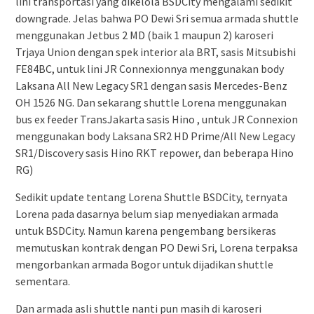
lini transportasi yang dikelola BSDCity mengalami sedikit
downgrade. Jelas bahwa PO Dewi Sri semua armada shuttle
menggunakan Jetbus 2 MD (baik 1 maupun 2) karoseri
Trjaya Union dengan spek interior ala BRT, sasis Mitsubishi
FE84BC, untuk lini JR Connexionnya menggunakan body
Laksana All New Legacy SR1 dengan sasis Mercedes-Benz
OH 1526 NG. Dan sekarang shuttle Lorena menggunakan
bus ex feeder TransJakarta sasis Hino , untuk JR Connexion
menggunakan body Laksana SR2 HD Prime/All New Legacy
SR1/Discovery sasis Hino RKT repower, dan beberapa Hino
RG)
Sedikit update tentang Lorena Shuttle BSDCity, ternyata
Lorena pada dasarnya belum siap menyediakan armada
untuk BSDCity. Namun karena pengembang bersikeras
memutuskan kontrak dengan PO Dewi Sri, Lorena terpaksa
mengorbankan armada Bogor untuk dijadikan shuttle
sementara.
Dan armada asli shuttle nanti pun masih di karoseri