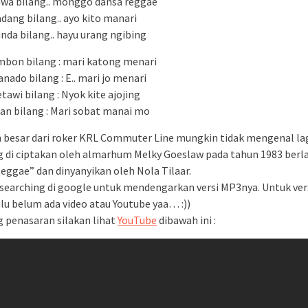
wa bilang.. monggo dansa reggae
dang bilang.. ayo kito manari
nda bilang.. hayu urang ngibing
bon bilang : mari katong menari
nado bilang : E.. mari jo menari
tawi bilang : Nyok kite ajojing
ian bilang : Mari sobat manai mo
 besar dari roker KRL Commuter Line mungkin tidak mengenal lag
g di ciptakan oleh almarhum Melky Goeslaw pada tahun 1983 berl
eggae” dan dinyanyikan oleh Nola Tilaar.
searching di google untuk mendengarkan versi MP3nya. Untuk vers
lu belum ada video atau Youtube yaa… :))
g penasaran silakan lihat
YouTube
dibawah ini :