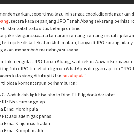
mendengarkan, sepertinya lagu ini sangat cocok diperdengarkan 
bang
, secara kaca sepanjang JPO Tanah Abang sekarang berhias r
h iklan salah satu situs belanja online.
erpikir dengan suasana temaram remang-remang merah, pikiran
 tertuju ke diskotek atau klub malam, hanya di JPO kurang adany
ng akan menambah meriahnya suasana.
 untuk mengulas JPO Tanah Abang, saat rekan Wawan Kurniawan
ng foto JPO tersebut di group WhatApps dengan caption “JPO 
 adem kalo siang ditutupi iklan
bukalapak
“.
rti biasa komentarpun berhamburan :
G: Waduh dah kgk bisa photo Dipo THB lg donk dari atas
RL: Bisa cuman gelap
na Erna: Merah pula
RL: Jadi adem gak panas
na Erna: Kl.ijo masih adem
na Erna: Komplen ahh