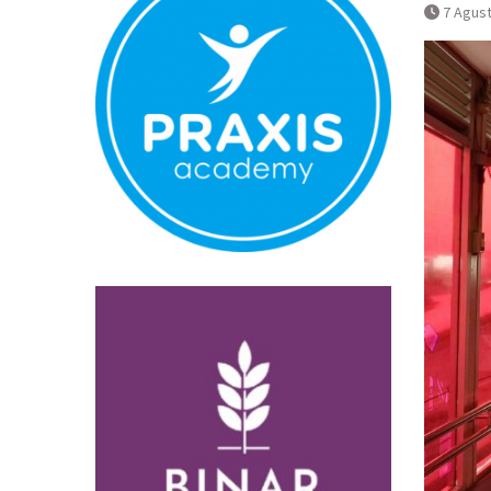
Normal
7 Agus
Pembatalan s
Bandara YIA 