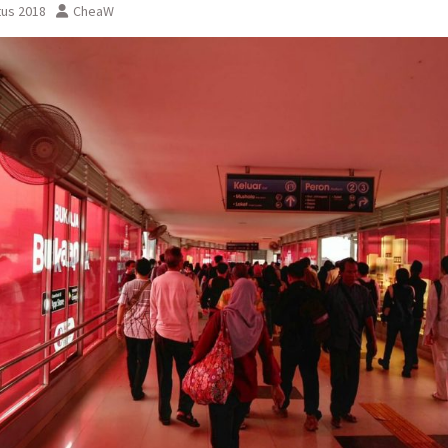
tus 2018
CheaW
ementara perjalanan KA
Yogyakarta