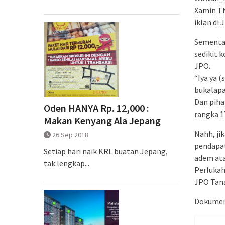
Xamin TN
iklan di
Sementar
sedikit 
JPO.
“Iya ya 
bukalapa
Dan piha
Oden HANYA Rp. 12,000 :
rangka 1
Makan Kenyang Ala Jepang
Nahh, ji
26 Sep 2018
pendapat
Setiap hari naik KRL buatan Jepang,
adem at
tak lengkap...
Perlukah
JPO Tan
Dokumen