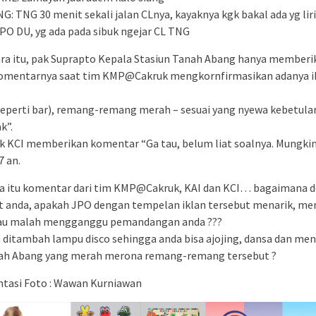
G: TNG 30 menit sekali jalan CLnya, kayaknya kgk bakal ada yg lir
 JPO DU, yg ada pada sibuk ngejar CL TNG
a itu, pak Suprapto Kepala Stasiun Tanah Abang hanya memberi
komentarnya saat tim KMP@Cakruk mengkornfirmasikan adanya ik
(seperti bar), remang-remang merah – sesuai yang nyewa kebetula
k”.
k KCI memberikan komentar “Ga tau, belum liat soalnya. Mungki
7 an.
ka itu komentar dari tim KMP@Cakruk, KAI dan KCI… bagaimana 
 anda, apakah JPO dengan tempelan iklan tersebut menarik, m
au malah mengganggu pemandangan anda ???
 ditambah lampu disco sehingga anda bisa ajojing, dansa dan mena
ah Abang yang merah merona remang-remang tersebut ?
tasi Foto : Wawan Kurniawan