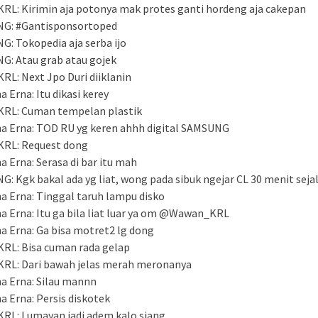
L: Kirimin aja potonya mak protes ganti hordeng aja cakepan
NG: #Gantisponsortoped
G: Tokopedia aja serba ijo
G: Atau grab atau gojek
L: Next Jpo Duri diiklanin
a Erna: Itu dikasi kerey
RL: Cuman tempelan plastik
na Erna: TOD RU yg keren ahhh digital SAMSUNG
RL: Request dong
a Erna: Serasa di bar itu mah
G: Kgk bakal ada yg liat, wong pada sibuk ngejar CL 30 menit sejal
na Erna: Tinggal taruh lampu disko
a Erna: Itu ga bila liat luar ya om @⁨Wawan_KRL⁩
na Erna: Ga bisa motret2 lg dong
L: Bisa cuman rada gelap
RL: Dari bawah jelas merah meronanya
na Erna: Silau mannn
a Erna: Persis diskotek
L: Lumayan jadi adem kalo siang