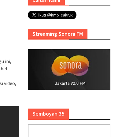
Streaming Sonora FM
u ini,
abel
i video,
Semboyan 35