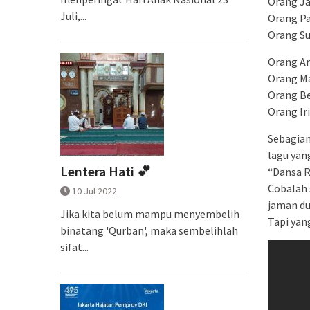
Orang Ja
Juli,...
Orang Pa
Orang Su
Orang Am
Orang Ma
Orang Be
Orang Ir
Sebagian
lagu yan
Lentera Hati 💕
“Dansa R
Cobalah 
10 Jul 2022
jaman du
Jika kita belum mampu menyembelih
Tapi yan
binatang 'Qurban', maka sembelihlah
sifat...