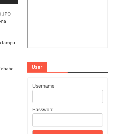
di JPO
ona
a lampu
User
Tehabe
Username
Password