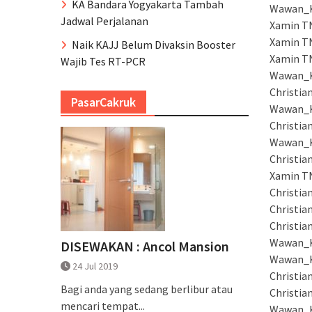
KA Bandara Yogyakarta Tambah
Wawan_KR
Jadwal Perjalanan
Xamin T
Xamin TN
Naik KAJJ Belum Divaksin Booster
Xamin TN
Wajib Tes RT-PCR
Wawan_KR
Christian
PasarCakruk
Wawan_K
Christia
Wawan_K
Christian
Xamin TN
Christia
Christian
Christia
Wawan_KR
DISEWAKAN : Ancol Mansion
Wawan_K
24 Jul 2019
Christia
Bagi anda yang sedang berlibur atau
Christian
mencari tempat...
Wawan_KR