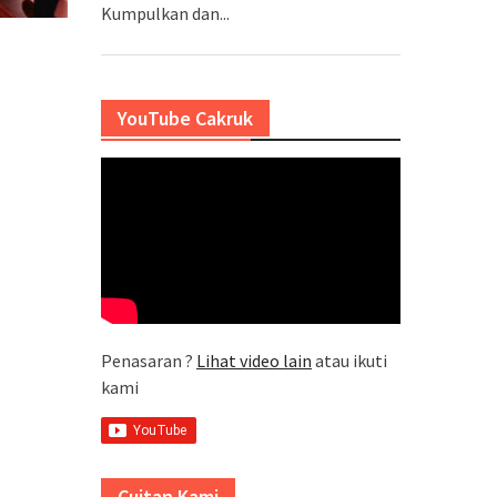
Kumpulkan dan...
YouTube Cakruk
Penasaran ?
Lihat video lain
atau ikuti
kami
Cuitan Kami