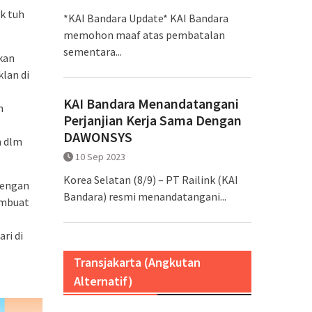
ik tuh
*KAI Bandara Update* KAI Bandara
memohon maaf atas pembatalan
sementara...
kan
lan di
KAI Bandara Menandatangani
n
Perjanjian Kerja Sama Dengan
DAWONSYS
n dlm
10 Sep 2023
Korea Selatan (8/9) – PT Railink (KAI
dengan
Bandara) resmi menandatangani...
embuat
ri di
Transjakarta (Angkutan
Alternatif)