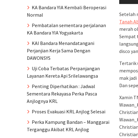
KA Bandara YIA Kembali Beroperasi
Setelah 
Normal
Tanah A
Pembatalan sementara perjalanan
merah ole
KA Bandara YIA Yogyakarta
Sempat t
KAI Bandara Menandatangani
langsung
Perjanjian Kerja Sama Dengan
disco ya
DAWONSYS
Tertarik
Uji Coba Terbatas Perpanjangan
memposti
Layanan Kereta Api Srilelawangsa
mak jadi
Dan sepe
Penting Diperhatikan : Jadwal
Sementara Rekayasa Perka Pasca
Xamin TN
Anjlognya KRL
Wawan_K
Proses Evakuasi KRL Anjlog Selesai
Christia
Wawan_K
Perka Kampung Bandan – Manggarai
Christia
Terganggu Akibat KRL Anjlog
Christia