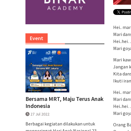
Hei.. ma
Mari dan
Event
Hei..hei
Mari goy
Mari ka
Jangan k
Kita dan
Ikuti ir
Hei.. ma
Bersama MRT, Maju Terus Anak
Mari dan
Indonesia
Hei..hei
Mari goy
27 Jul 2022
Berbagai kegiatan dilakukan untuk
Orang Ba
menperingat Hari Anak Nasional 23