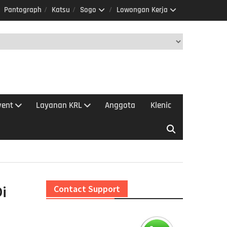
Pantograph
Katsu
Sogo
Lowongan Kerja
vent
Layanan KRL
Anggota
Klenic
i
Contact Support