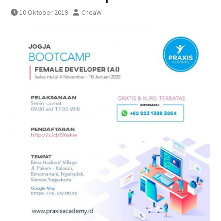
DAWONSYS
10 Oktober 2019
CheaW
Uji Coba Terbatas Perpanjangan
Layanan Kereta Api Srilelawangsa