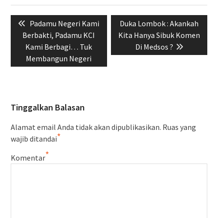
Navigasi
Previous
Next
Padamu Negeri Kami
Duka Lombok : Akankah
pos
post:
post:
Berbakti, Padamu KCI
Kita Hanya Sibuk Komen
Kami Berbagi… Tuk
Di Medsos ?
Membangun Negeri
Tinggalkan Balasan
Alamat email Anda tidak akan dipublikasikan.
Ruas yang
*
wajib ditandai
*
Komentar