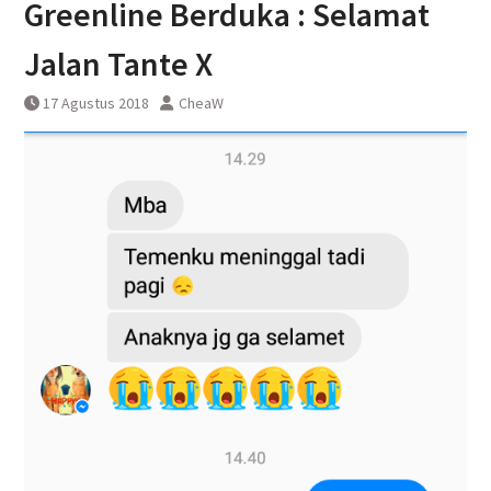
Greenline Berduka : Selamat
DAWONSYS
Uji Coba Terbatas Perpanjangan
Jalan Tante X
Layanan Kereta Api Srilelawangsa
17 Agustus 2018
CheaW