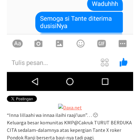
“Inna lillaahi wa innaa ilaihi raaji’uun”… 🙁
Keluarga besar komunitas KMP@Cakruk TURUT BERDUKA
CITA sedalam-dalamnya atas kepergian Tante X roker
Pondok Ranji berserta bayi-nya tadi pagi.