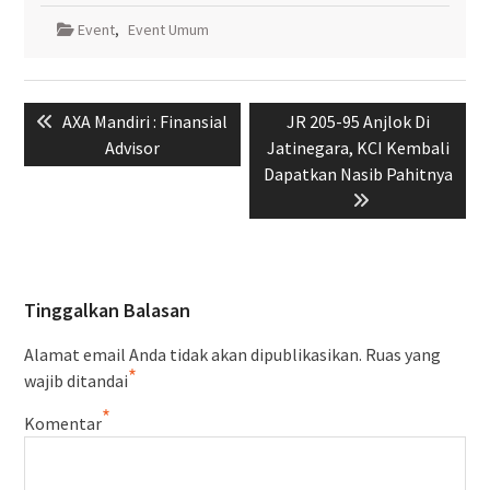
Event
,
Event Umum
Navigasi
Previous
Next
AXA Mandiri : Finansial
JR 205-95 Anjlok Di
pos
post:
post:
Advisor
Jatinegara, KCI Kembali
Dapatkan Nasib Pahitnya
Tinggalkan Balasan
Alamat email Anda tidak akan dipublikasikan.
Ruas yang
*
wajib ditandai
*
Komentar