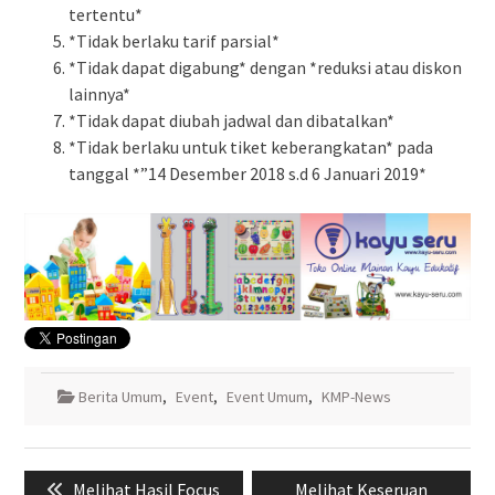
tertentu*
*Tidak berlaku tarif parsial*
*Tidak dapat digabung* dengan *reduksi atau diskon
lainnya*
*Tidak dapat diubah jadwal dan dibatalkan*
*Tidak berlaku untuk tiket keberangkatan* pada
tanggal *”14 Desember 2018 s.d 6 Januari 2019*
Berita Umum
,
Event
,
Event Umum
,
KMP-News
Navigasi
Previous
Next
Melihat Hasil Focus
Melihat Keseruan