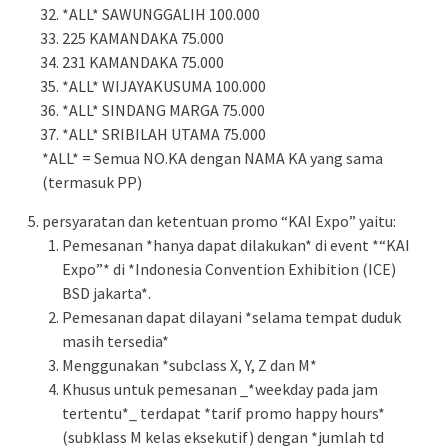
*ALL* SAWUNGGALIH 100.000
225 KAMANDAKA 75.000
231 KAMANDAKA 75.000
*ALL* WIJAYAKUSUMA 100.000
*ALL* SINDANG MARGA 75.000
*ALL* SRIBILAH UTAMA 75.000
*ALL* = Semua NO.KA dengan NAMA KA yang sama
(termasuk PP)
persyaratan dan ketentuan promo “KAI Expo” yaitu:
Pemesanan *hanya dapat dilakukan* di event *“KAI
Expo”* di *Indonesia Convention Exhibition (ICE)
BSD jakarta*.
Pemesanan dapat dilayani *selama tempat duduk
masih tersedia*
Menggunakan *subclass X, Y, Z dan M*
Khusus untuk pemesanan _*weekday pada jam
tertentu*_ terdapat *tarif promo happy hours*
(subklass M kelas eksekutif) dengan *jumlah td