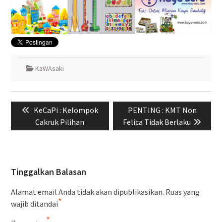
KaWAsaki
Navigasi
Previous
Next
KeCaPi : Kelompok
PENTING : KMT Non
pos
post:
post:
Cakruk Pilihan
Felica Tidak Berlaku
Tinggalkan Balasan
Alamat email Anda tidak akan dipublikasikan.
Ruas yang
*
wajib ditandai
*