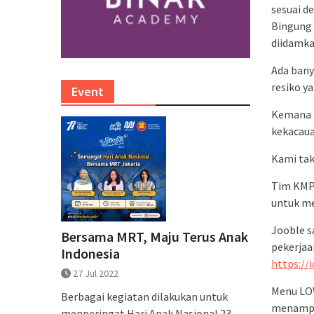
sesuai de
Bingung 
diidamka
Ada bany
resiko y
Event
Kemana h
kekacaua
Kami tak
Tim KMP
untuk me
Jooble s
Bersama MRT, Maju Terus Anak
pekerjaa
Indonesia
https://
27 Jul 2022
Menu LO
Berbagai kegiatan dilakukan untuk
menampil
menperingat Hari Anak Nasional 23