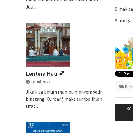
Juli,...
Simak da
Semoga k
Lentera Hati 💕
10 Jul 2022
Ber
Jika kita belum mampu menyembelih
binatang 'Qurban', maka sembelihlah
Naviga
sifat...
pos