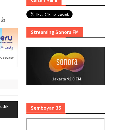
 👍
Streaming Sonora FM
udik
Semboyan 35