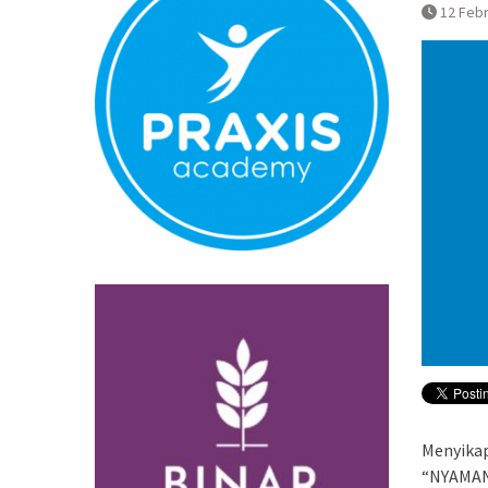
Normal
12 Febr
Pembatalan 
Bandara YIA 
Menyikap
“NYAMAN”