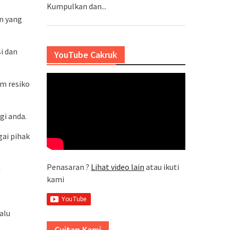
Kumpulkan dan...
an yang
i dan
YouTube Cakruk
m resiko
gi anda.
ai pihak
Penasaran ?
Lihat video lain
atau ikuti
m
kami
alu
Cuitan Kami