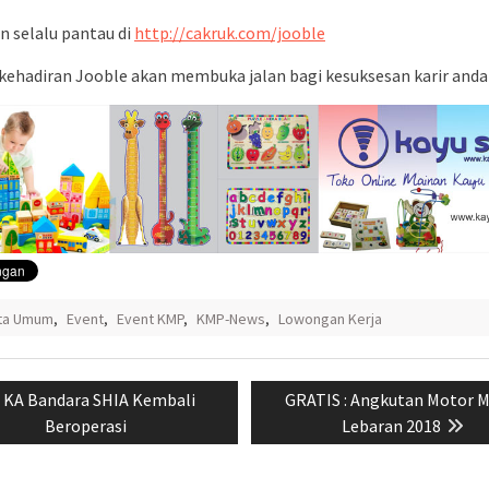
n selalu pantau di
http://cakruk.com/jooble
ehadiran Jooble akan membuka jalan bagi kesuksesan karir anda
ita Umum
,
Event
,
Event KMP
,
KMP-News
,
Lowongan Kerja
si
Previous
Next
KA Bandara SHIA Kembali
GRATIS : Angkutan Motor M
post:
post:
Beroperasi
Lebaran 2018