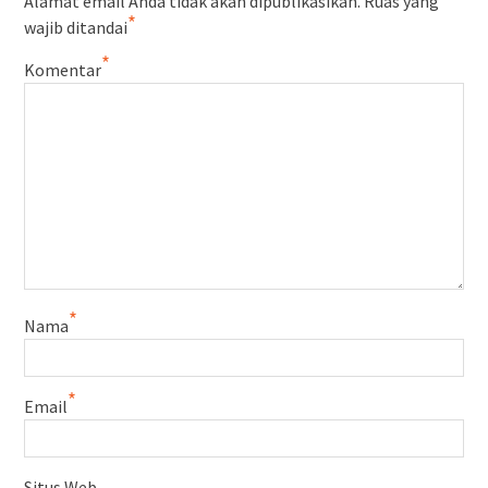
Alamat email Anda tidak akan dipublikasikan.
Ruas yang
*
wajib ditandai
*
Komentar
*
Nama
*
Email
Situs Web