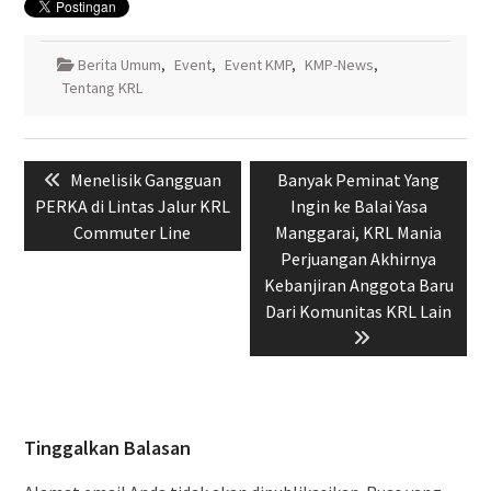
Berita Umum
,
Event
,
Event KMP
,
KMP-News
,
Tentang KRL
Navigasi
Previous
Next
Menelisik Gangguan
Banyak Peminat Yang
pos
post:
post:
PERKA di Lintas Jalur KRL
Ingin ke Balai Yasa
Commuter Line
Manggarai, KRL Mania
Perjuangan Akhirnya
Kebanjiran Anggota Baru
Dari Komunitas KRL Lain
Tinggalkan Balasan