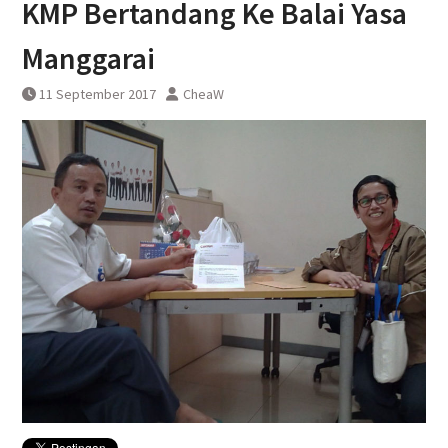
KMP Bertandang Ke Balai Yasa
DAWONSYS
Uji Coba Terbatas Perpanjangan
Manggarai
Layanan Kereta Api Srilelawangsa
11 September 2017
CheaW