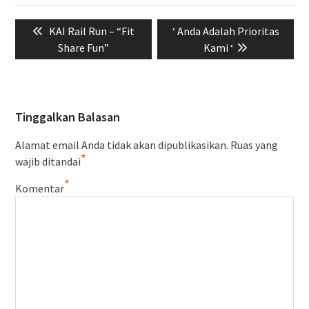
Navigasi
Previous
Next
KAI Rail Run – “Fit
‘ Anda Adalah Prioritas
pos
post:
post:
Share Fun”
Kami ‘
Tinggalkan Balasan
Alamat email Anda tidak akan dipublikasikan.
Ruas yang
*
wajib ditandai
*
Komentar