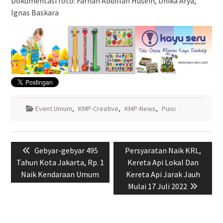
Dokumentasi foto: Farhan Abdillah Husein, Dhika Arya,
Ignas Baskara
Event Umum
,
KMP-Creative
,
KMP-News
,
Puisi
Navigasi
Previous
Next
Gebyar-gebyar 495
Persyaratan Naik KRL,
pos
post:
post:
Tahun Kota Jakarta, Rp. 1
Kereta Api Lokal Dan
Naik Kendaraan Umum
Kereta Api Jarak Jauh
Mulai 17 Juli 2022