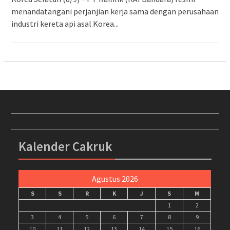
menandatangani perjanjian kerja sama dengan perusahaan
industri kereta api asal Korea...
Kalender Cakruk
Agustus 2026
S
S
R
K
J
S
M
1
2
3
4
5
6
7
8
9
10
11
12
13
14
15
16