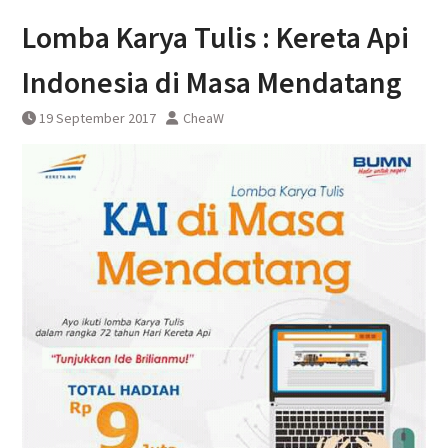
DAWONSYS
Lomba Karya Tulis : Kereta Api
Uji Coba Terbatas Perpanjangan
Layanan Kereta Api Srilelawangsa
Indonesia di Masa Mendatang
19 September 2017
CheaW