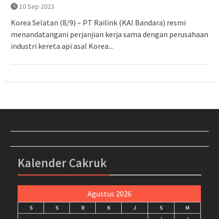
10 Sep 2023
Korea Selatan (8/9) – PT Railink (KAI Bandara) resmi
menandatangani perjanjian kerja sama dengan perusahaan
industri kereta api asal Korea...
Kalender Cakruk
Agustus 2026
S
S
R
K
J
S
M
1
2