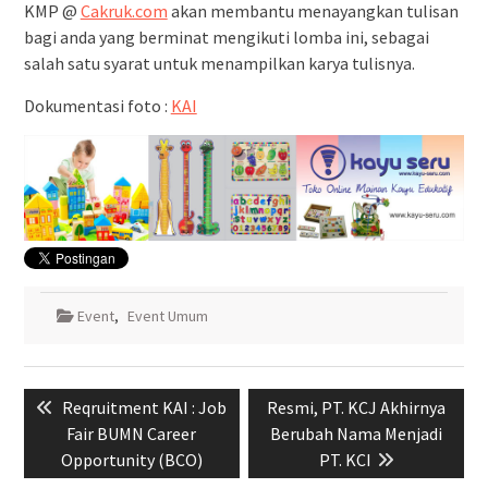
KMP @
Cakruk.com
akan membantu menayangkan tulisan
bagi anda yang berminat mengikuti lomba ini, sebagai
salah satu syarat untuk menampilkan karya tulisnya.
Dokumentasi foto :
KAI
Event
,
Event Umum
Navigasi
Previous
Next
Reqruitment KAI : Job
Resmi, PT. KCJ Akhirnya
pos
post:
post:
Fair BUMN Career
Berubah Nama Menjadi
Opportunity (BCO)
PT. KCI