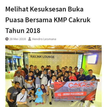
KAI Bandara Menandatangani
Melihat Kesuksesan Buka
Perjanjian Kerja Sama Dengan
DAWONSYS
Puasa Bersama KMP Cakruk
Tahun 2018
28 Mei 2018
Hendro Lesmana