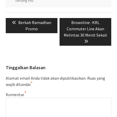
Tentang KRL
Navigasi
Previous
Next
Berkah Ramadhan
Brownline : KRL
pos
post:
post:
Promo
Commuter Line Akan
Melintas 30 Menit Sekali
Tinggalkan Balasan
Alamat email Anda tidak akan dipublikasikan.
Ruas yang
*
wajib ditandai
*
Komentar