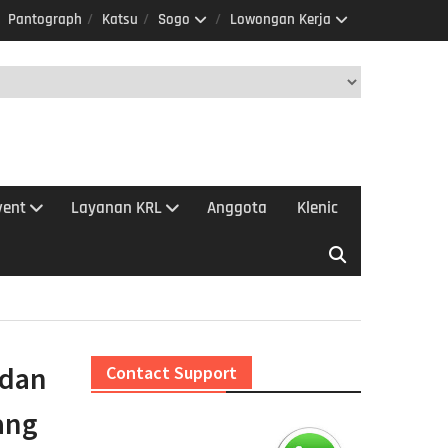
Pantograph
Katsu
Sogo
Lowongan Kerja
vent
Layanan KRL
Anggota
Klenic
 dan
Contact Support
ang