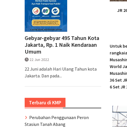
JR 2
Gebyar-gebyar 495 Tahun Kota
Jakarta, Rp. 1 Naik Kendaraan
Untuk b
Umum
rangkaia
Musashin
22 Jun 2022
World Ja
22 Juni adalah Hari Ulang Tahun kota
Musashin
Jakarta. Dan pada...
36 Set J
6 Set JR
Terbaru di KMP
Perubahan Penggunaan Peron
Stasiun Tanah Abang