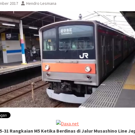
si KRL Anjlog Selesai
mber 2017
Hendro Lesmana
ng Bandan – Manggarai
ibat KRL Anjlog
5-31 Rangkaian M5 Ketika Berdinas di Jalur Musashino Line Je