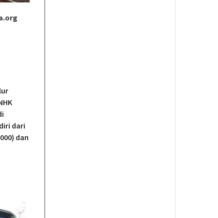
a.org
lur
 NHK
di
iri dari
5000) dan