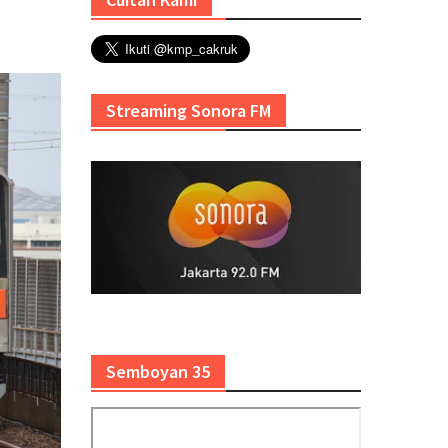
Streaming Sonora FM
Semboyan 35