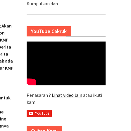
Kumpulkan dan...
g Akan
YouTube Cakruk
lon
 KMP
erita
rita
ak ada
tur KMP
Penasaran ?
Lihat video lain
atau ikuti
untuk
kami
ne
ine
gnya
Cuitan Kami