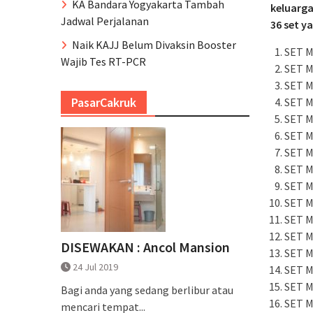
KA Bandara Yogyakarta Tambah
keluarga
Jadwal Perjalanan
36 set ya
Naik KAJJ Belum Divaksin Booster
SET M
Wajib Tes RT-PCR
SET M
SET M
PasarCakruk
SET M
SET M
SET M
SET M
SET M
SET M
SET M
SET M
SET M
DISEWAKAN : Ancol Mansion
SET M
24 Jul 2019
SET M
SET M
Bagi anda yang sedang berlibur atau
SET M
mencari tempat...