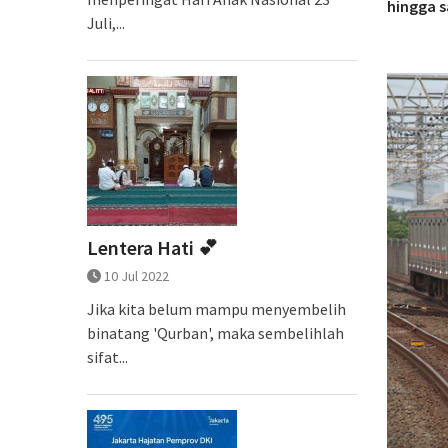
hingga s
Juli,...
Lentera Hati 💕
10 Jul 2022
Jika kita belum mampu menyembelih
binatang 'Qurban', maka sembelihlah
sifat...