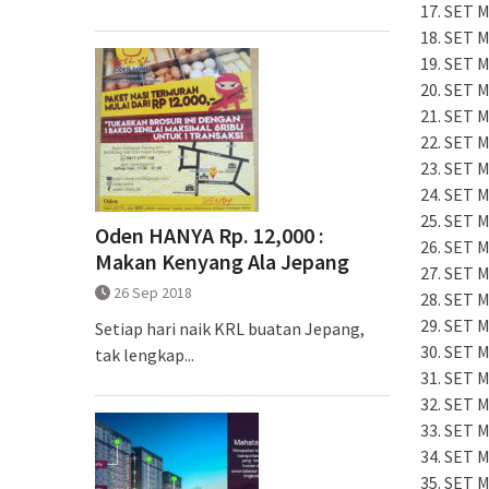
SET M
SET M
SET M
SET M
SET M
SET M
SET M
SET M
SET M
Oden HANYA Rp. 12,000 :
SET M
Makan Kenyang Ala Jepang
SET M
26 Sep 2018
SET M
SET M
Setiap hari naik KRL buatan Jepang,
SET M
tak lengkap...
SET M
SET M
SET M
SET M
SET M