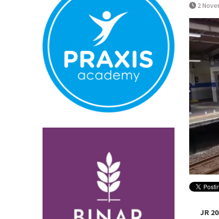
Proses Evakua
2 Nove
Perka Kampu
Terganggu Ak
JR 20