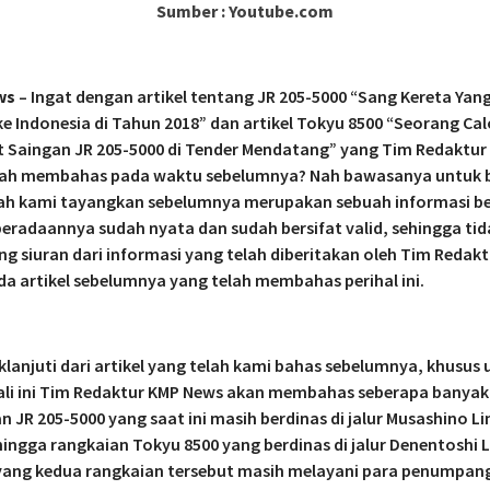
Sumber : Youtube.com
ws
– Ingat dengan artikel tentang JR 205-5000 “Sang Kereta Yan
e Indonesia di Tahun 2018” dan artikel Tokyu 8500 “Seorang Ca
 Saingan JR 205-5000 di Tender Mendatang” yang Tim Redaktur
lah membahas pada waktu sebelumnya? Nah bawasanya untuk b
lah kami tayangkan sebelumnya merupakan sebuah informasi be
eradaannya sudah nyata dan sudah bersifat valid, sehingga tid
g siuran dari informasi yang telah diberitakan oleh Tim Redak
a artikel sebelumnya yang telah membahas perihal ini.
lanjuti dari artikel yang telah kami bahas sebelumnya, khusus 
kali ini Tim Redaktur KMP News akan membahas seberapa banyak
n JR 205-5000 yang saat ini masih berdinas di jalur Musashino Li
ingga rangkaian Tokyu 8500 yang berdinas di jalur Denentoshi L
yang kedua rangkaian tersebut masih melayani para penumpan