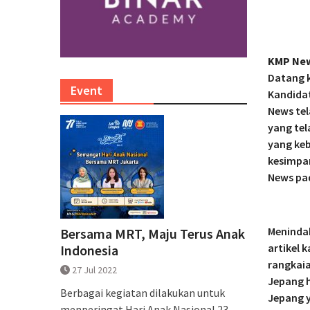
KMP Ne
Datang k
Event
Kandidat
News te
yang te
yang keb
kesimpan
News pad
Menindak
Bersama MRT, Maju Terus Anak
artikel 
Indonesia
rangkaia
27 Jul 2022
Jepang h
Berbagai kegiatan dilakukan untuk
Jepang 
menperingat Hari Anak Nasional 23