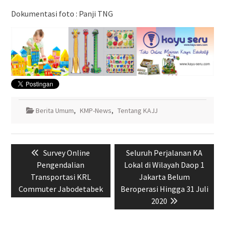
Dokumentasi foto : Panji TNG
Berita Umum
,
KMP-News
,
Tentang KAJJ
Navigasi
Previous
Next
Survey Online
Seluruh Perjalanan KA
pos
post:
post:
Pengendalian
Lokal di Wilayah Daop 1
Transportasi KRL
Jakarta Belum
Commuter Jabodetabek
Beroperasi Hingga 31 Juli
2020