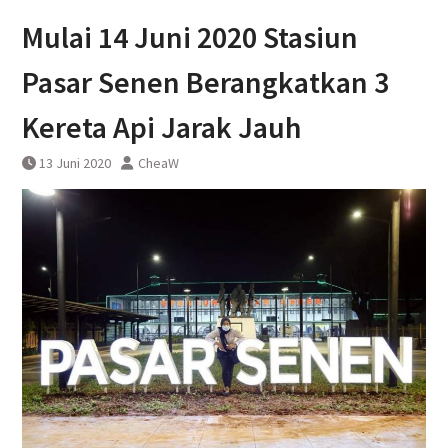
perjalanan KA Bandara YIA
Mulai 14 Juni 2020 Stasiun
Yogyakarta
Pasar Senen Berangkatkan 3
Kereta Api Jarak Jauh
13 Juni 2020
CheaW