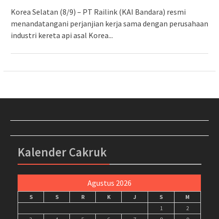
Korea Selatan (8/9) – PT Railink (KAI Bandara) resmi
menandatangani perjanjian kerja sama dengan perusahaan
industri kereta api asal Korea...
Kalender Cakruk
Agustus 2026
S
S
R
K
J
S
M
1
2