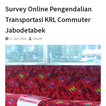
DAWONSYS
Survey Online Pengendalian
Uji Coba Terbatas Perpanjangan
Layanan Kereta Api Srilelawangsa
Transportasi KRL Commuter
Jabodetabek
11 Juni 2020
CheaW