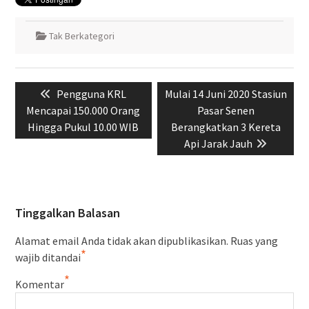
Tak Berkategori
Navigasi
Previous
Next
Pengguna KRL
Mulai 14 Juni 2020 Stasiun
pos
post:
post:
Mencapai 150.000 Orang
Pasar Senen
Hingga Pukul 10.00 WIB
Berangkatkan 3 Kereta
Api Jarak Jauh
Tinggalkan Balasan
Alamat email Anda tidak akan dipublikasikan.
Ruas yang
*
wajib ditandai
*
Komentar